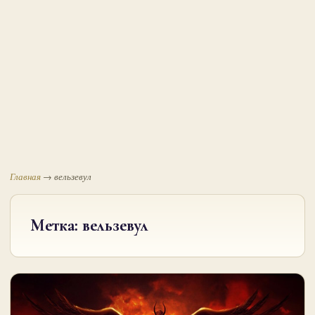
Главная
→
вельзевул
Метка:
вельзевул