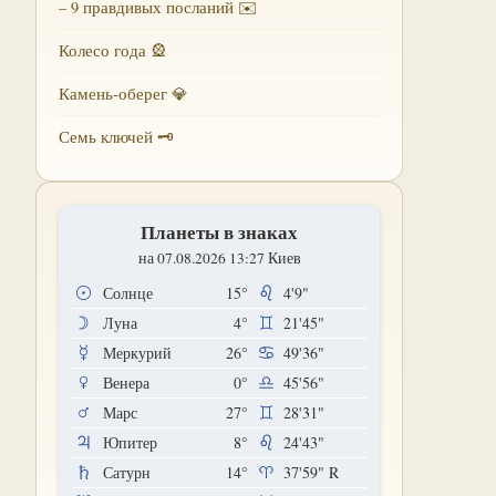
– 9 правдивых посланий ✉️
Колесо года 🎡
Камень-оберег 💎
Семь ключей 🗝
Планеты в знаках
на 07.08.2026 13:27 Киев
Солнце
15°
4'9"
Луна
4°
21'45"
Меркурий
26°
49'36"
Венера
0°
45'56"
Марс
27°
28'31"
Юпитер
8°
24'43"
Сатурн
14°
37'59"
R