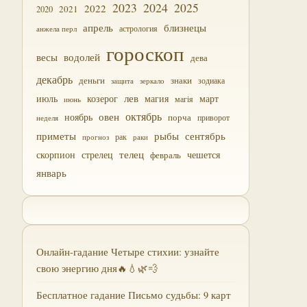
2023
2024
2025
2022
2021
2020
близнецы
апрель
астрология
анжела перл
гороскоп
водолей
весы
дева
декабрь
деньги
знаки
зодиака
зеркало
защита
лев
июль
магия
март
козерог
магія
июнь
октябрь
овен
ноябрь
порча
приворот
неделя
приметы
рыбы
сентябрь
прогноз
рак
раки
скорпион
стрелец
телец
чешется
февраль
январь
Онлайн-гадание Четыре стихии: узнайте
свою энергию дня🔥💧🌿💨
Бесплатное гадание Письмо судьбы: 9 карт