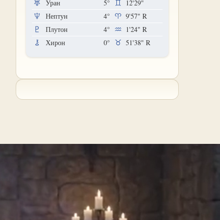
Уран
5°
12'29"
Нептун
4°
9'57"
R
Плутон
4°
1'24"
R
Хирон
0°
51'38"
R