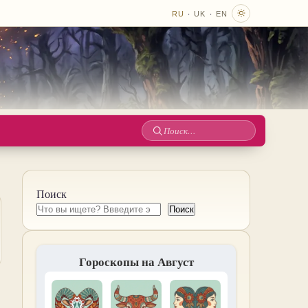
·
·
RU
UK
EN
Поиск
по
сайту
Поиск
Поиск
Гороскопы на Август