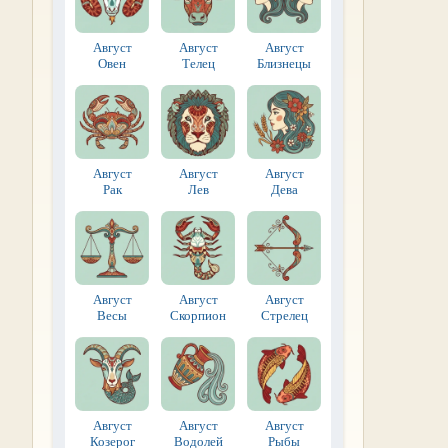
Август
Август
Август
Овен
Телец
Близнецы
Август
Август
Август
Рак
Лев
Дева
Август
Август
Август
Весы
Скорпион
Стрелец
Август
Август
Август
Козерог
Водолей
Рыбы