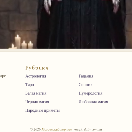
Рубрики
мире
Астрология
Гадания
Таро
Сонник
Белая магия
Нумерология
Черная магия
Любовная магия
Народные приметы
© 2026
Магический портал
· magic-daily.com.ua