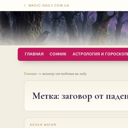
☾ MAGIC-DAILY.COM.UA
ГЛАВНАЯ
СОННИК
АСТРОЛОГИЯ И ГОРОСКО
Главная
→
заговор от падения на льду
Метка:
заговор от паде
БЕЛАЯ МАГИЯ