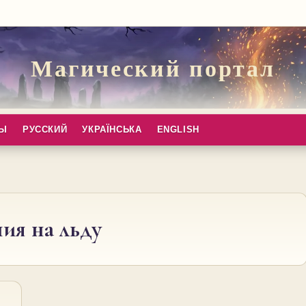
Магический портал
ПЫ
РУССКИЙ
УКРАЇНСЬКА
ENGLISH
ния на льду