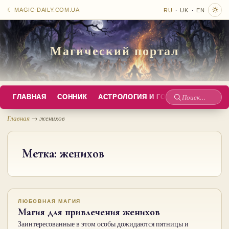
·
·
☾ MAGIC-DAILY.COM.UA
RU
UK
EN
Магический портал
ГЛАВНАЯ
СОННИК
АСТРОЛОГИЯ И ГОРОСКОПЫ
РУС
Поиск
по
Главная
→
женихов
сайту
Метка:
женихов
ЛЮБОВНАЯ МАГИЯ
Магия для привлечения женихов
Заинтересованные в этом особы дожидаются пятницы и