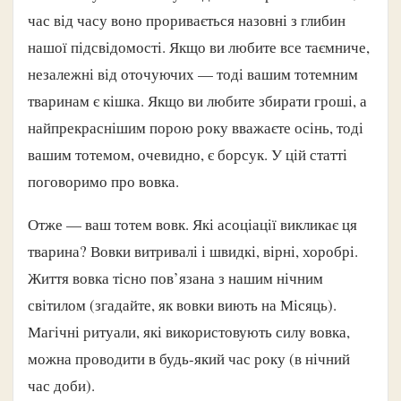
час від часу воно проривається назовні з глибин
нашої підсвідомості. Якщо ви любите все таємниче,
незалежні від оточуючих — тоді вашим тотемним
тваринам є кішка. Якщо ви любите збирати гроші, а
найпрекраснішим порою року вважаєте осінь, тоді
вашим тотемом, очевидно, є борсук. У цій статті
поговоримо про вовка.
Отже — ваш тотем вовк. Які асоціації викликає ця
тварина? Вовки витривалі і швидкі, вірні, хоробрі.
Життя вовка тісно пов’язана з нашим нічним
світилом (згадайте, як вовки виють на Місяць).
Магічні ритуали, які використовують силу вовка,
можна проводити в будь-який час року (в нічний
час доби).