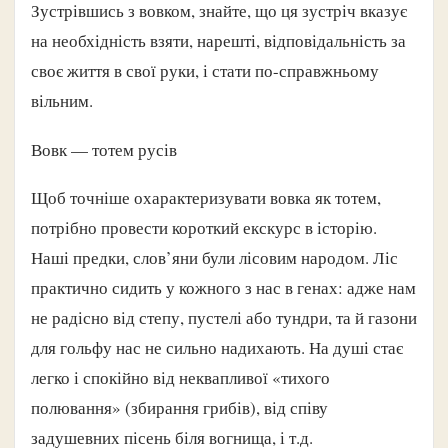
Зустрівшись з вовком, знайте, що ця зустріч вказує
на необхідність взяти, нарешті, відповідальність за
своє життя в свої руки, і стати по-справжньому
вільним.
Вовк — тотем русів
Щоб точніше охарактеризувати вовка як тотем,
потрібно провести короткий екскурс в історію.
Наші предки, слов’яни були лісовим народом. Ліс
практично сидить у кожного з нас в генах: адже нам
не радісно від степу, пустелі або тундри, та й газони
для гольфу нас не сильно надихають. На душі стає
легко і спокійно від неквапливої ​​«тихого
полювання» (збирання грибів), від співу
задушевних пісень біля вогнища, і т.д.