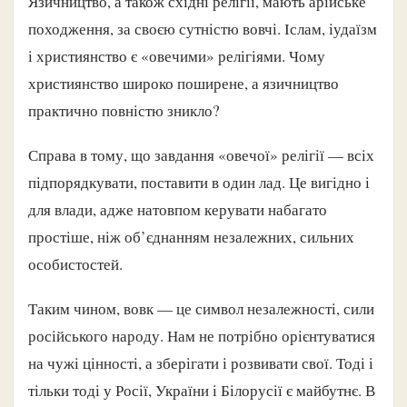
Язичництво, а також східні релігії, мають арійське
походження, за своєю сутністю вовчі. Іслам, іудаїзм
і християнство є «овечими» релігіями. Чому
християнство широко поширене, а язичництво
практично повністю зникло?
Справа в тому, що завдання «овечої» релігії — всіх
підпорядкувати, поставити в один лад. Це вигідно і
для влади, адже натовпом керувати набагато
простіше, ніж об’єднанням незалежних, сильних
особистостей.
Таким чином, вовк — це символ незалежності, сили
російського народу. Нам не потрібно орієнтуватися
на чужі цінності, а зберігати і розвивати свої. Тоді і
тільки тоді у Росії, України і Білорусії є майбутнє. В