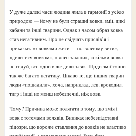
У дуже далекі часи людина жила в гармонії з усією
природою — йому не були страшні вовки, змії, дикі
кабани та інші тварини. Однак з часом образ вовка
став негативним. Про це свідчать прислів’я і
приказки: «з вовками жити — по-вовчому вити»,
«дивитися вовком», «вовчі закони», «скільки вовка
не годуй, все одно в ліс дивиться». Щодо змії точно
так же багато негативу. Цікаво те, що інших тварин
люди «пощадили», хоча, наприклад, лев, крокодил,
тигр і інші не менш небезпечні, ніж вовк.
Чому? Причина може полягати в тому, що змія і
вовк є тотемами волхвів. Виникає небезпідставні
підозри, що вороже ставлення до вовків не властиво
нашій нації, а запозичена ззовні. Русь була