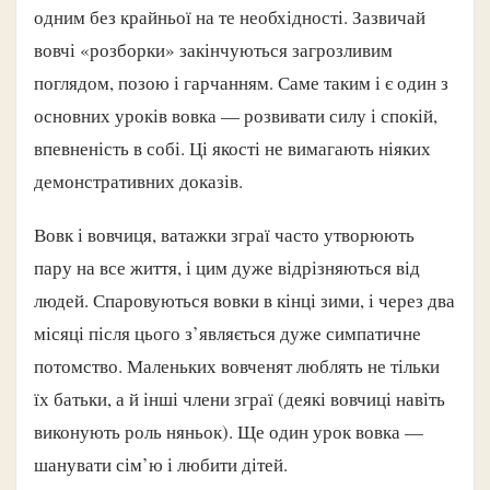
одним без крайньої на те необхідності. Зазвичай
вовчі «розборки» закінчуються загрозливим
поглядом, позою і гарчанням. Саме таким і є один з
основних уроків вовка — розвивати силу і спокій,
впевненість в собі. Ці якості не вимагають ніяких
демонстративних доказів.
Вовк і вовчиця, ватажки зграї часто утворюють
пару на все життя, і цим дуже відрізняються від
людей. Спаровуються вовки в кінці зими, і через два
місяці після цього з’являється дуже симпатичне
потомство. Маленьких вовченят люблять не тільки
їх батьки, а й інші члени зграї (деякі вовчиці навіть
виконують роль няньок). Ще один урок вовка —
шанувати сім’ю і любити дітей.