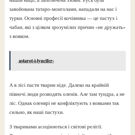
завойована татаро-монголами, нападали на нас і
турки. Основні професії кочівника — це пастух і
чабан, які з цілком зрозумілих причин «не дружать»
з вовком.
astarot-i-lyucifer-
А в лісі пасти тварин ніде. Далеко на крайній
півночі люди розводять оленів. Але там тундра, а не
ліс. Однак оленярі не конфліктують з вовками так
сильно, як наші пастухи.
З тваринами асоціюються і світові релігії.