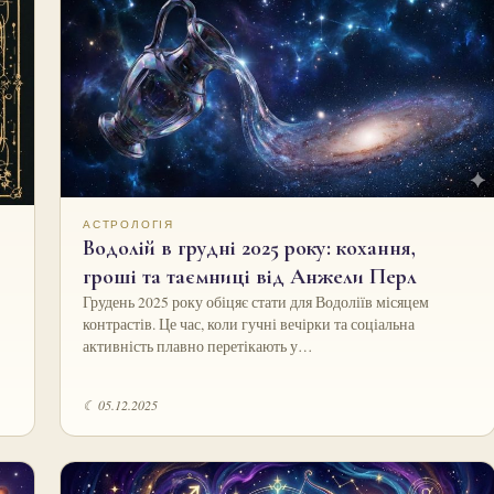
АСТРОЛОГІЯ
Водолій в грудні 2025 року: кохання,
гроші та таємниці від Анжели Перл
Грудень 2025 року обіцяє стати для Водоліїв місяцем
контрастів. Це час, коли гучні вечірки та соціальна
активність плавно перетікають у…
☾ 05.12.2025