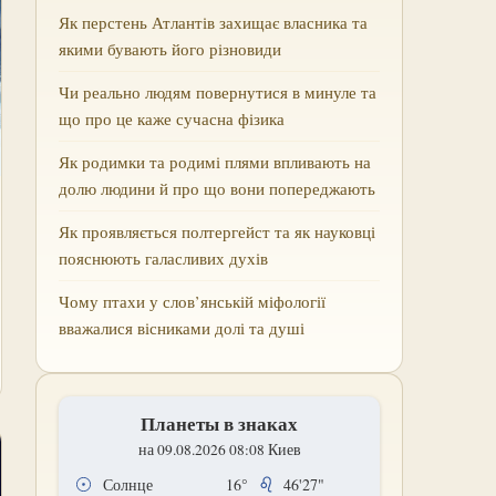
Як перстень Атлантів захищає власника та
якими бувають його різновиди
Чи реально людям повернутися в минуле та
що про це каже сучасна фізика
Як родимки та родимі плями впливають на
долю людини й про що вони попереджають
Як проявляється полтергейст та як науковці
пояснюють галасливих духів
Чому птахи у слов’янській міфології
вважалися вісниками долі та душі
Планеты в знаках
на 09.08.2026 08:08 Киев
Солнце
16°
46'27"