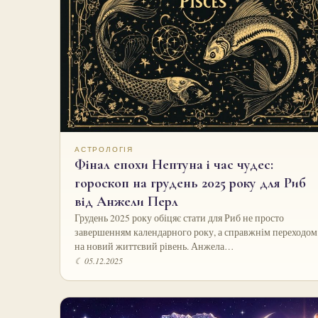
АСТРОЛОГІЯ
Фінал епохи Нептуна і час чудес:
гороскоп на грудень 2025 року для Риб
від Анжели Перл
Грудень 2025 року обіцяє стати для Риб не просто
завершенням календарного року, а справжнім переходом
на новий життєвий рівень. Анжела…
☾ 05.12.2025