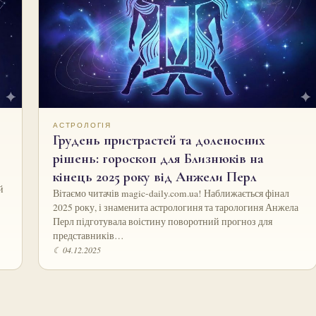
АСТРОЛОГІЯ
Грудень пристрастей та доленосних
рішень: гороскоп для Близнюків на
кінець 2025 року від Анжели Перл
й
Вітаємо читачів magic-daily.com.ua! Наближається фінал
2025 року, і знаменита астрологиня та тарологиня Анжела
Перл підготувала воістину поворотний прогноз для
представників…
☾ 04.12.2025
Пагінація