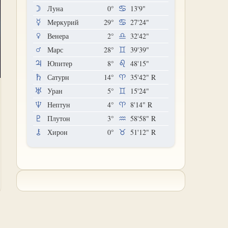
Луна
0°
13'9"
Меркурий
29°
27'24"
Венера
2°
32'42"
Марс
28°
39'39"
Юпитер
8°
48'15"
Сатурн
14°
35'42"
R
Уран
5°
15'24"
Нептун
4°
8'14"
R
Плутон
3°
58'58"
R
Хирон
0°
51'12"
R