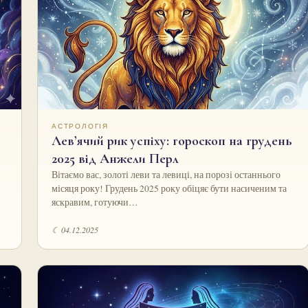
АСТРОЛОГІЯ
Лев’ячий рик успіху: гороскоп на грудень
2025 від Анжели Перл
Вітаємо вас, золоті леви та левиці, на порозі останнього
місяця року! Грудень 2025 року обіцяє бути насиченим та
яскравим, готуючи…
☾ 04.12.2025