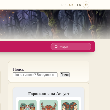
·
·
RU
UK
EN
Пошук
по
сайту
Поиск
Поиск
Гороскопы на Август