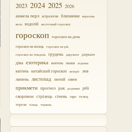
2024
2025
2023
2026
близнюки
анжела перл
астрология
вересень
водолій
весы
восточный гороскоп
гороскоп
гороскоп на день
гороскоп на місяць
гороскоп на рік
грудень
дзеркало
дарувати
гороскоп на тиждень
езотерика
діва
жовтень
знаки
зодиака
лев
квітень
китайский гороскоп
козоріг
листопад
липень
овен
лютий
прикмети
прогноз
рак
рібі
родимки
скорпион
стрілець
січень
таро
телец
терези
тілець
червень