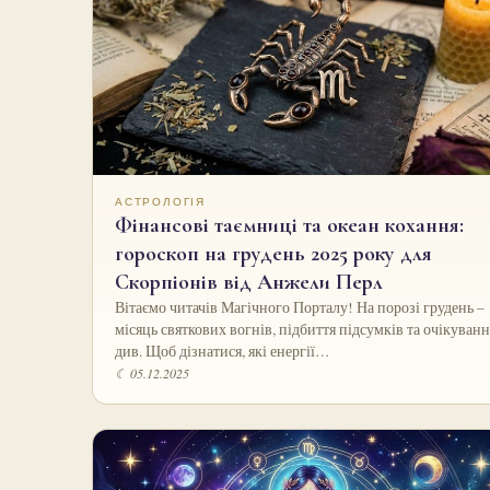
АСТРОЛОГІЯ
Фінансові таємниці та океан кохання:
гороскоп на грудень 2025 року для
Скорпіонів від Анжели Перл
Вітаємо читачів Магічного Порталу! На порозі грудень –
місяць святкових вогнів, підбиття підсумків та очікуванн
див. Щоб дізнатися, які енергії…
☾ 05.12.2025