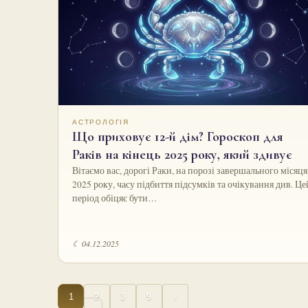
АСТРОЛОГІЯ
Що приховує 12-й дім? Гороскоп для
Раків на кінець 2025 року, який здивує
Вітаємо вас, дорогі Раки, на порозі завершального місяця
2025 року, часу підбиття підсумків та очікування див. Це
період обіцяє бути…
☾ 04.12.2025
1
2
3
9
›