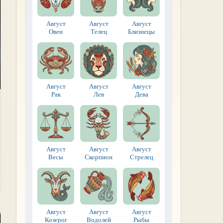
Август
Август
Август
Овен
Телец
Близнецы
Август
Август
Август
Рак
Лев
Дева
Август
Август
Август
Весы
Скорпион
Стрелец
Август
Август
Август
Козерог
Водолей
Рыбы