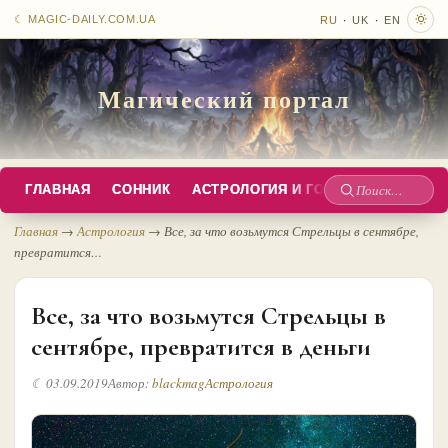
·
·
☾ MAGIC-DAILY.COM.UA
RU
UK
EN
Магический портал
ГЛАВНАЯ
СОННИК
АСТРОЛОГИЯ И ГОРОСКОПЫ
РУС
Поиск
по
Главная
→
Астрология
→
Все, за что возьмутся Стрельцы в сентябре,
превратится…
сайту
Все, за что возьмутся Стрельцы в
сентябре, превратится в деньги
☾ 03.09.2019
Автор:
blackmag
Астрология