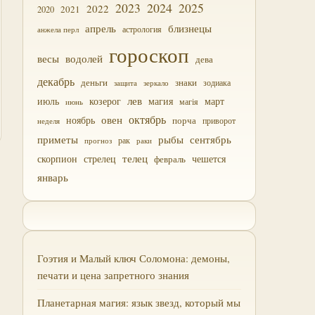
2023
2024
2025
2022
2021
2020
близнецы
апрель
астрология
анжела перл
гороскоп
водолей
весы
дева
декабрь
деньги
знаки
зодиака
зеркало
защита
лев
июль
магия
март
козерог
магія
июнь
октябрь
овен
ноябрь
порча
приворот
неделя
приметы
рыбы
сентябрь
прогноз
рак
раки
скорпион
стрелец
телец
чешется
февраль
январь
Гоэтия и Малый ключ Соломона: демоны,
печати и цена запретного знания
Планетарная магия: язык звезд, который мы