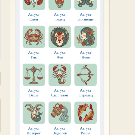
Август
Август
Август
Овен
Телец
Близнецы
Август
Август
Август
Рак
Лев
Дева
Август
Август
Август
Весы
Скорпион
Стрелец
Август
Август
Август
Козерог
Водолей
Рыбы