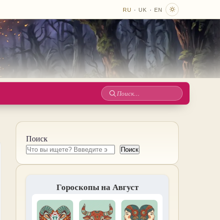
·
·
RU
UK
EN
Поиск
по
сайту
Поиск
Поиск
Гороскопы на Август