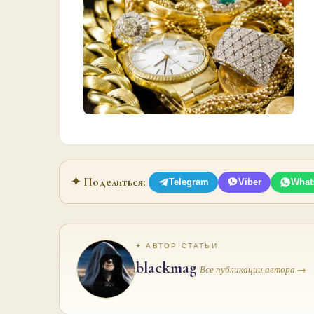
✦ Поделиться:
Telegram
Viber
What
✦ АВТОР СТАТЬИ
blackmag
Все публикации автора →