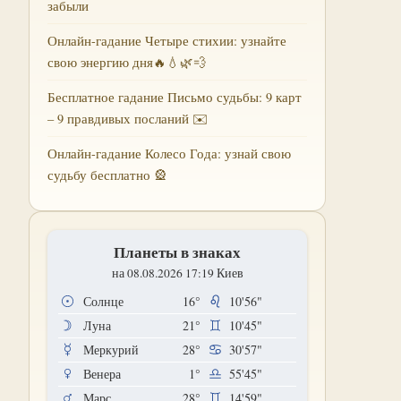
забыли
Онлайн-гадание Четыре стихии: узнайте
свою энергию дня🔥💧🌿💨
Бесплатное гадание Письмо судьбы: 9 карт
– 9 правдивых посланий ✉️
Онлайн-гадание Колесо Года: узнай свою
судьбу бесплатно 🎡
Планеты в знаках
на 08.08.2026 17:19 Киев
Солнце
16°
10'56"
Луна
21°
10'45"
Меркурий
28°
30'57"
Венера
1°
55'45"
Марс
28°
14'59"