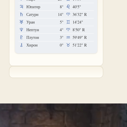
Юпитер
8°
40'5"
Сатурн
14°
36'32"
R
Уран
5°
14'24"
Нептун
4°
8'50"
R
Плутон
3°
59'49"
R
Хирон
0°
51'22"
R