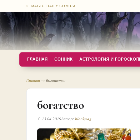
☾ MAGIC-DAILY.COM.UA
ГЛАВНАЯ
СОННИК
АСТРОЛОГИЯ И ГОРОСКО
Главная
→
богатство
богатство
☾ 13.04.2019
Автор:
blackmag