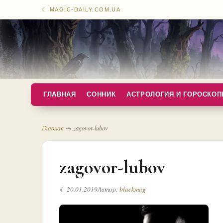
☾ MAGIC-DAILY.COM.UA
ГЛАВНАЯ
СОННИК
АСТРОЛОГИЯ И ГОРОСКО
Главная
→
zagovor-lubov
zagovor-lubov
☾ 20.01.2019
Автор:
blackmag