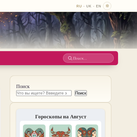
·
·
RU
UK
EN
Поиск
по
сайту
Поиск
Поиск
Гороскопы на Август