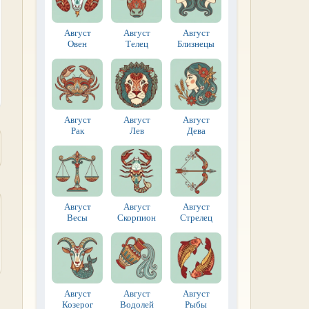
Август
Август
Август
Овен
Телец
Близнецы
Август
Август
Август
Рак
Лев
Дева
Август
Август
Август
Весы
Скорпион
Стрелец
Август
Август
Август
Козерог
Водолей
Рыбы