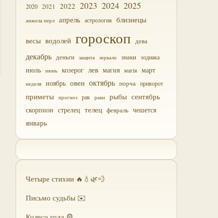
2023
2024
2025
2022
2021
2020
близнецы
апрель
астрология
анжела перл
гороскоп
водолей
весы
дева
декабрь
деньги
знаки
зодиака
зеркало
защита
лев
июль
магия
март
козерог
магія
июнь
октябрь
овен
ноябрь
порча
приворот
неделя
приметы
рыбы
сентябрь
прогноз
рак
раки
скорпион
стрелец
телец
чешется
февраль
январь
Четыре стихии 🔥💧🌿💨
Письмо судьбы ✉️
Колесо года 🎡