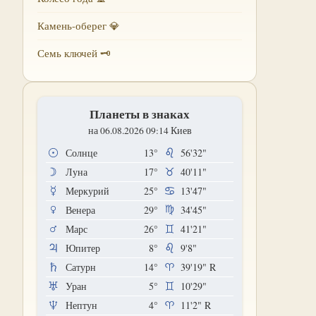
Камень-оберег 💎
Семь ключей 🗝
Планеты в знаках
на 06.08.2026 09:14 Киев
Солнце
13°
56'32"
Луна
17°
40'11"
Меркурий
25°
13'47"
Венера
29°
34'45"
Марс
26°
41'21"
Юпитер
8°
9'8"
Сатурн
14°
39'19"
R
Уран
5°
10'29"
Нептун
4°
11'2"
R