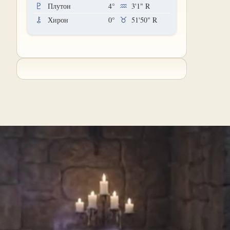
Плутон
4°
3'1"
R
Хирон
0°
51'50"
R