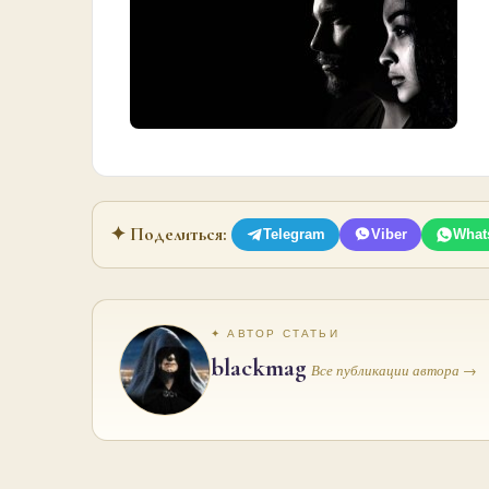
✦ Поделиться:
Telegram
Viber
What
✦ АВТОР СТАТЬИ
blackmag
Все публикации автора →