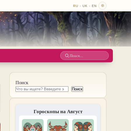
·
·
RU
UK
EN
Поиск
по
сайту
Поиск
Поиск
Гороскопы на Август