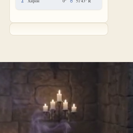
Хирон
0°
51'43"
R