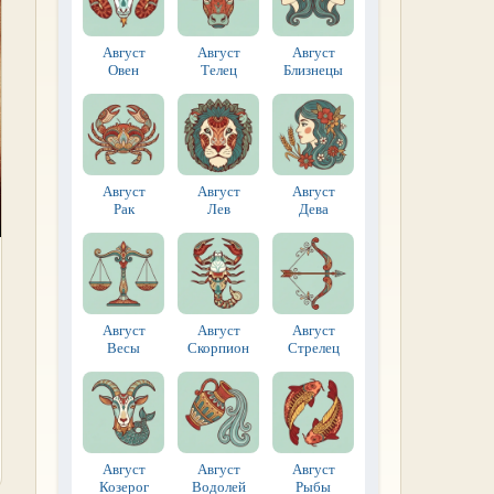
Август
Август
Август
Овен
Телец
Близнецы
Август
Август
Август
Рак
Лев
Дева
Август
Август
Август
Весы
Скорпион
Стрелец
Август
Август
Август
Козерог
Водолей
Рыбы