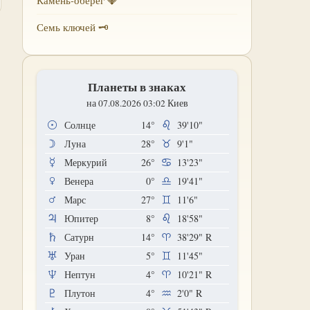
Камень-оберег 💎
Семь ключей 🗝
Планеты в знаках
на 07.08.2026 03:02 Киев
Солнце
14°
39'10"
Луна
28°
9'1"
Меркурий
26°
13'23"
Венера
0°
19'41"
Марс
27°
11'6"
Юпитер
8°
18'58"
Сатурн
14°
38'29"
R
Уран
5°
11'45"
Нептун
4°
10'21"
R
Плутон
4°
2'0"
R