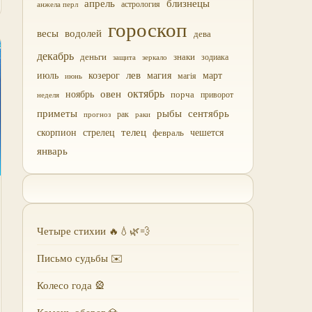
близнецы
апрель
астрология
анжела перл
гороскоп
водолей
весы
дева
декабрь
деньги
знаки
зодиака
зеркало
защита
лев
июль
магия
март
козерог
магія
июнь
октябрь
овен
ноябрь
порча
приворот
неделя
приметы
рыбы
сентябрь
прогноз
рак
раки
скорпион
стрелец
телец
чешется
февраль
январь
Четыре стихии 🔥💧🌿💨
Письмо судьбы ✉️
Колесо года 🎡