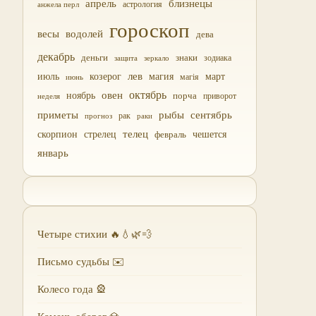
близнецы
апрель
астрология
анжела перл
гороскоп
водолей
весы
дева
декабрь
деньги
знаки
зодиака
зеркало
защита
лев
июль
магия
март
козерог
магія
июнь
октябрь
овен
ноябрь
порча
приворот
неделя
приметы
рыбы
сентябрь
прогноз
рак
раки
скорпион
стрелец
телец
чешется
февраль
январь
Четыре стихии 🔥💧🌿💨
Письмо судьбы ✉️
Колесо года 🎡