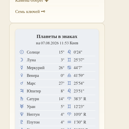
Камень-оберег 💎
Семь ключей 🗝
Планеты в знаках
на 07.08.2026 11:53 Киев
Солнце
15°
0'24"
Луна
3°
25'37"
Меркурий
26°
44'7"
Венера
0°
41'59"
Марс
27°
25'54"
Юпитер
8°
23'51"
Сатурн
14°
38'3"
R
Уран
5°
12'23"
Нептун
4°
10'0"
R
Плутон
4°
1'30"
R