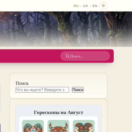
·
·
RU
UK
EN
Поиск
по
сайту
Поиск
Поиск
Гороскопы на Август