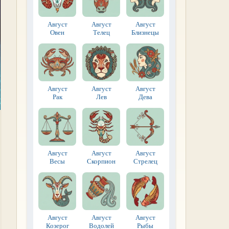
Август
Август
Август
Овен
Телец
Близнецы
Август
Август
Август
Рак
Лев
Дева
Август
Август
Август
Весы
Скорпион
Стрелец
Август
Август
Август
Козерог
Водолей
Рыбы