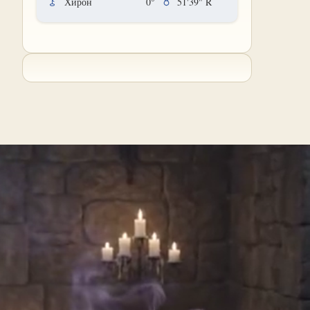
Хирон
0°
51'39"
R