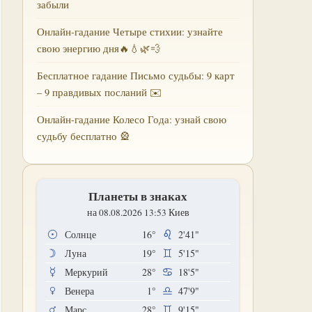
забыли
Онлайн-гадание Четыре стихии: узнайте
свою энергию дня🔥💧🌿💨
Бесплатное гадание Письмо судьбы: 9 карт
– 9 правдивых посланий ✉️
Онлайн-гадание Колесо Года: узнай свою
судьбу бесплатно 🎡
Планеты в знаках
на 08.08.2026 13:53 Киев
Солнце
16°
2'41"
Луна
19°
5'15"
Меркурий
28°
18'5"
Венера
1°
47'9"
Марс
28°
9'15"