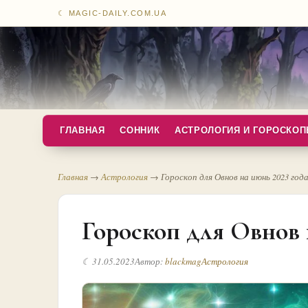
☾ MAGIC-DAILY.COM.UA
ГЛАВНАЯ
СОННИК
АСТРОЛОГИЯ И ГОРОСКО
Главная
→
Астрология
→
Гороскоп для Овнов на июнь 2023 год
Гороскоп для Овнов 
☾ 31.05.2023
Автор:
blackmag
Астрология