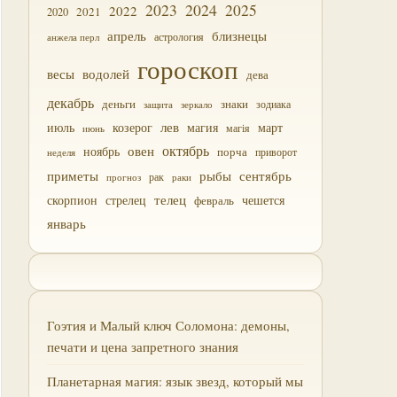
2023
2024
2025
2022
2021
2020
близнецы
апрель
астрология
анжела перл
гороскоп
водолей
весы
дева
декабрь
деньги
знаки
зодиака
зеркало
защита
лев
июль
магия
март
козерог
магія
июнь
октябрь
овен
ноябрь
порча
приворот
неделя
приметы
рыбы
сентябрь
прогноз
рак
раки
скорпион
стрелец
телец
чешется
февраль
январь
Гоэтия и Малый ключ Соломона: демоны,
печати и цена запретного знания
Планетарная магия: язык звезд, который мы