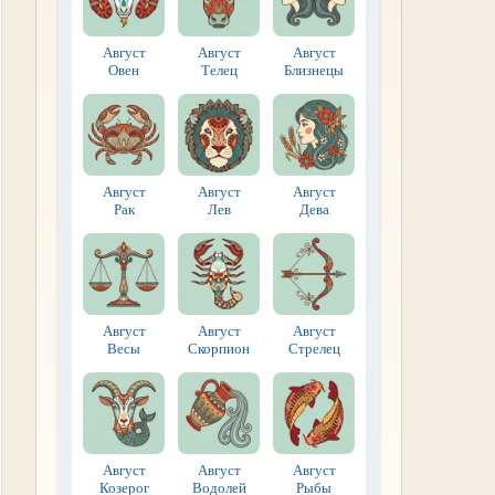
Август
Август
Август
Овен
Телец
Близнецы
Август
Август
Август
Рак
Лев
Дева
Август
Август
Август
Весы
Скорпион
Стрелец
Август
Август
Август
Козерог
Водолей
Рыбы