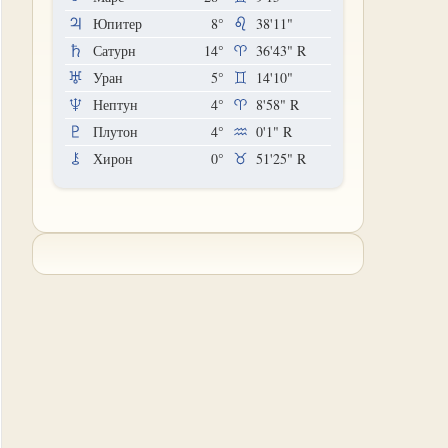
Юпитер
8°
38'11"
Сатурн
14°
36'43"
R
Уран
5°
14'10"
Нептун
4°
8'58"
R
Плутон
4°
0'1"
R
Хирон
0°
51'25"
R