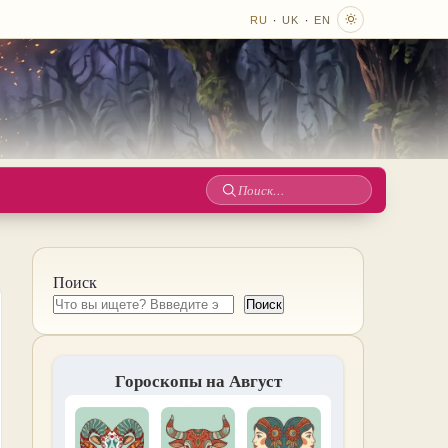
·
·
RU
UK
EN
Поиск
по
сайту
Поиск
Поиск
Гороскопы на Август