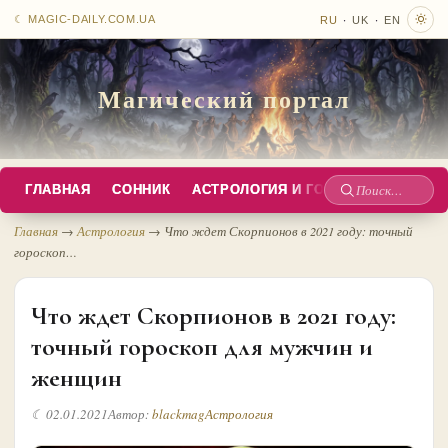
·
·
☾ MAGIC-DAILY.COM.UA
RU
UK
EN
Магический портал
ГЛАВНАЯ
СОННИК
АСТРОЛОГИЯ И ГОРОСКОПЫ
РУС
Поиск
по
Главная
→
Астрология
→
Что ждет Скорпионов в 2021 году: точный
гороскоп…
сайту
Что ждет Скорпионов в 2021 году:
точный гороскоп для мужчин и
женщин
☾ 02.01.2021
Автор:
blackmag
Астрология