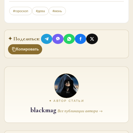
#гороскоп
#дева
#июнь
✦ Поделиться:
Копировать
✦ АВТОР СТАТЬИ
blackmag
Все публикации автора →