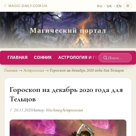
·
·
☾ MAGIC-DAILY.COM.UA
RU
UK
EN
Магический портал
ГЛАВНАЯ
СОННИК
АСТРОЛОГИЯ И ГОРОСКОПЫ
РУС
Поиск
по
Главная
→
Астрология
→
Гороскоп на декабрь 2020 года для Тельцов
сайту
Гороскоп на декабрь 2020 года для
Тельцов
☾ 20.11.2020
Автор:
blackmag
Астрология