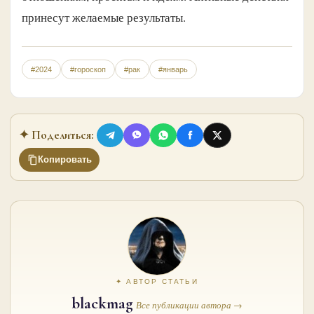
принесут желаемые результаты.
#2024
#гороскоп
#рак
#январь
✦ Поделиться:
Копировать
✦ АВТОР СТАТЬИ
blackmag
Все публикации автора →