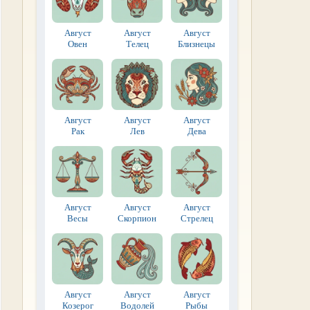
Август
Август
Август
Овен
Телец
Близнецы
Август
Август
Август
Рак
Лев
Дева
Август
Август
Август
Весы
Скорпион
Стрелец
Август
Август
Август
Козерог
Водолей
Рыбы