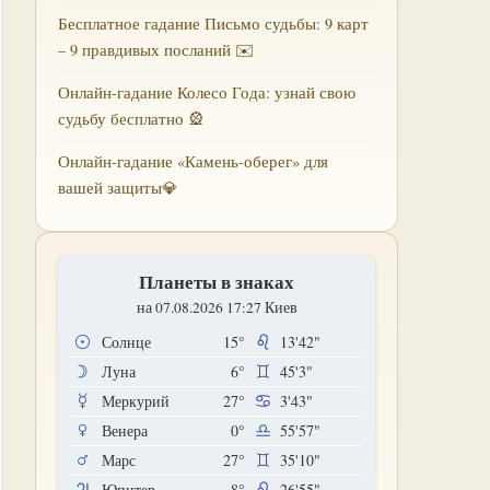
Бесплатное гадание Письмо судьбы: 9 карт
– 9 правдивых посланий ✉️
Онлайн-гадание Колесо Года: узнай свою
судьбу бесплатно 🎡
Онлайн-гадание «Камень-оберег» для
вашей защиты💎
Планеты в знаках
на 07.08.2026 17:27 Киев
Солнце
15°
13'42"
Луна
6°
45'3"
Меркурий
27°
3'43"
Венера
0°
55'57"
Марс
27°
35'10"
Юпитер
8°
26'55"