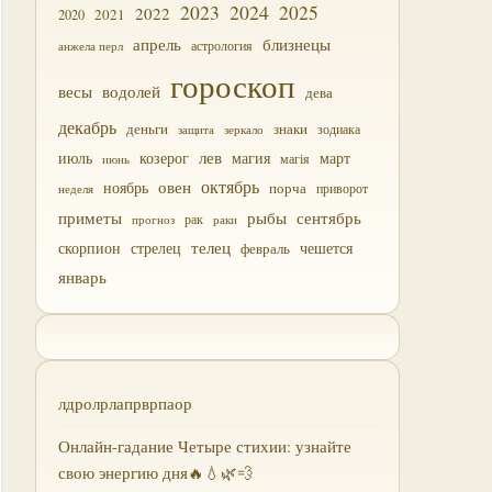
2023
2024
2025
2022
2021
2020
близнецы
апрель
астрология
анжела перл
гороскоп
водолей
весы
дева
декабрь
деньги
знаки
зодиака
зеркало
защита
лев
июль
магия
март
козерог
магія
июнь
октябрь
овен
ноябрь
порча
приворот
неделя
приметы
рыбы
сентябрь
прогноз
рак
раки
скорпион
стрелец
телец
чешется
февраль
январь
лдролрлапрврпаор
Онлайн-гадание Четыре стихии: узнайте
свою энергию дня🔥💧🌿💨