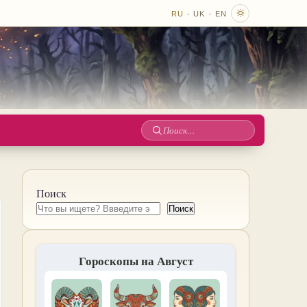
·
·
RU
UK
EN
Поиск
по
сайту
Поиск
Поиск
Гороскопы на Август