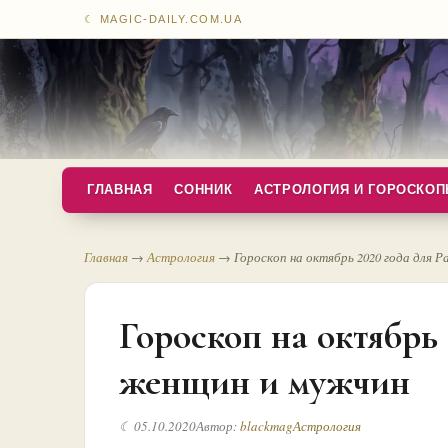
☾ MAGIC-DAILY.COM.UA
ГЛАВНАЯ
СОННИК
АСТРОЛОГИЯ И ГОРОСКО
Главная
→
Астрология
→
Гороскоп на октябрь 2020 года для
Гороскоп на октябрь 
женщин и мужчин
☾ 05.10.2020
Автор:
blackmag
Астрология