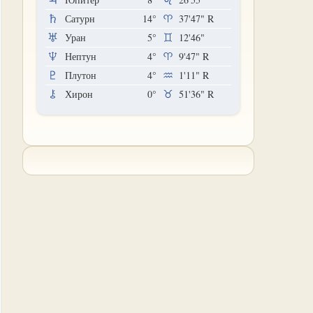
Сатурн
14°
37'47"
R
Уран
5°
12'46"
Нептун
4°
9'47"
R
Плутон
4°
1'11"
R
Хирон
0°
51'36"
R