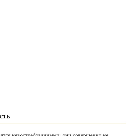
сть
овятся невостребованными, они совершенно не