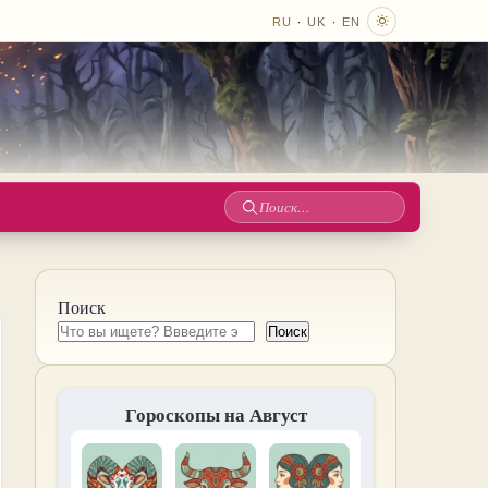
·
·
RU
UK
EN
Поиск
по
сайту
Поиск
Поиск
Гороскопы на Август