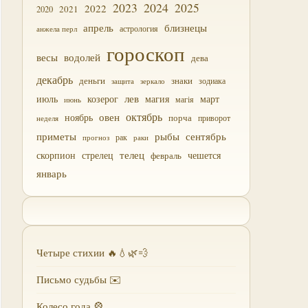
2023
2024
2025
2022
2021
2020
близнецы
апрель
астрология
анжела перл
гороскоп
водолей
весы
дева
декабрь
деньги
знаки
зодиака
зеркало
защита
лев
июль
магия
март
козерог
магія
июнь
октябрь
овен
ноябрь
порча
приворот
неделя
приметы
рыбы
сентябрь
прогноз
рак
раки
скорпион
стрелец
телец
чешется
февраль
январь
Четыре стихии 🔥💧🌿💨
Письмо судьбы ✉️
Колесо года 🎡