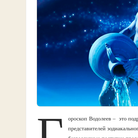
Г
ороскоп Водолеев – это под
представителей зодиакальног
безрассудные поступки пред