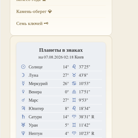
Камень-оберег 💎
Семь ключей 🗝
Планеты в знаках
на 07.08.2026 02:18 Киев
Солнце
14°
37'25"
Луна
27°
43'8"
Меркурий
26°
10'53"
Венера
0°
17'51"
Марс
27°
9'53"
Юпитер
8°
18'34"
Сатурн
14°
38'31"
R
Уран
5°
11'42"
Нептун
4°
10'23"
R