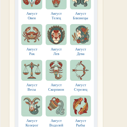
Август
Август
Август
Овен
Телец
Близнецы
Август
Август
Август
Рак
Лев
Дева
Август
Август
Август
Весы
Скорпион
Стрелец
Август
Август
Август
Козерог
Водолей
Рыбы