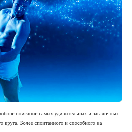
робное описание самых удивительных и загадочных
о круга. Более спонтанного и способного на
ставителя человечества невозможно отыскать.