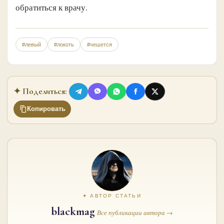
обратиться к врачу.
#левый
#локоть
#чешется
✦ Поделиться:
Копировать
✦ АВТОР СТАТЬИ
blackmag
Все публикации автора →