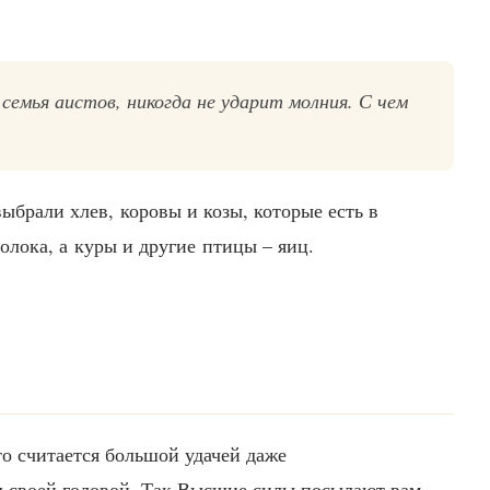
семья аистов, никогда не ударит молния. С чем
ыбрали хлев, коровы и козы, которые есть в
олока, а куры и другие птицы – яиц.
то считается большой удачей даже
д своей головой. Так Высшие силы посылают вам