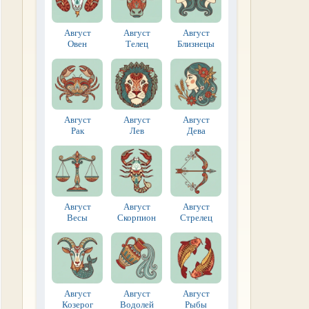
Август
Август
Август
Овен
Телец
Близнецы
Август
Август
Август
Рак
Лев
Дева
Август
Август
Август
Весы
Скорпион
Стрелец
Август
Август
Август
Козерог
Водолей
Рыбы