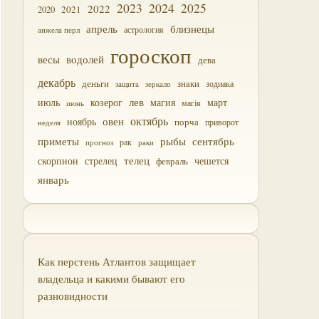
2023
2024
2025
2022
2021
2020
близнецы
апрель
астрология
анжела перл
гороскоп
водолей
весы
дева
декабрь
деньги
знаки
зодиака
зеркало
защита
лев
июль
магия
март
козерог
магія
июнь
октябрь
овен
ноябрь
порча
приворот
неделя
приметы
рыбы
сентябрь
прогноз
рак
раки
скорпион
стрелец
телец
чешется
февраль
январь
Как перстень Атлантов защищает
владельца и какими бывают его
разновидности