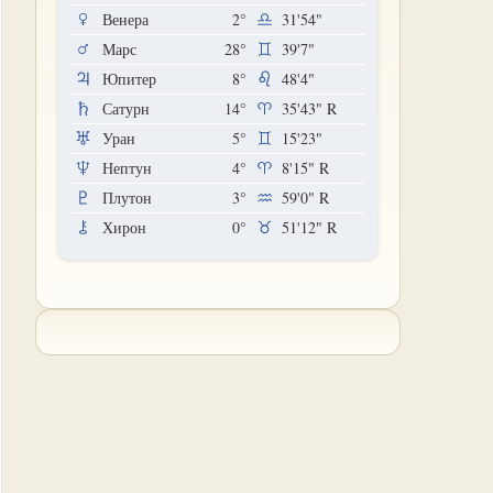
Венера
2°
31'54"
Марс
28°
39'7"
Юпитер
8°
48'4"
Сатурн
14°
35'43"
R
Уран
5°
15'23"
Нептун
4°
8'15"
R
Плутон
3°
59'0"
R
Хирон
0°
51'12"
R