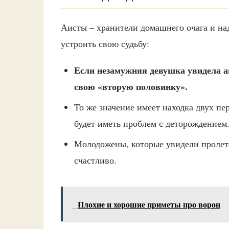
Аисты – хранители домашнего очага и на
устроить свою судьбу:
Если незамужняя девушка увидела аис
свою «вторую половинку».
То же значение имеет находка двух пе
будет иметь проблем с деторождением
Молодожены, которые увидели пролета
счастливо.
Плохие и хорошие приметы про ворон