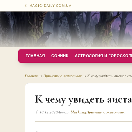
☾ MAGIC-DAILY.COM.UA
ГЛАВНАЯ
СОННИК
АСТРОЛОГИЯ И ГОРОСКО
Главная
→
Приметы о животных
→
К чему увидеть аиста: ч
К чему увидеть аиста
☾ 10.12.2020
Автор:
blackmag
Приметы о животных