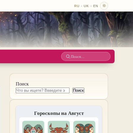
·
·
RU
UK
EN
Поиск
по
сайту
Поиск
Поиск
Гороскопы на Август