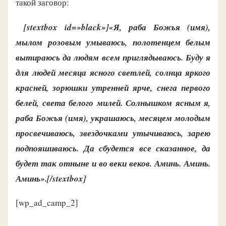
такой заговор:
[stextbox id=»black»]«Я, раба Божья (имя),
мылом розовым умываюсь, полотенцем белым
вытираюсь да людям всем приглядываюсь. Буду я
для людей месяца ясного светлей, солнца яркого
красней, зорюшки утренней ярче, снега первого
белей, света белого милей. Солнышком ясным я,
раба Божья (имя), украшаюсь, месяцем молодым
просвечиваюсь, звездочками утычиваюсь, зарею
подпояшиваюсь. Да сбудется все сказанное, да
будет так отныне и во веки веков. Аминь. Аминь.
Аминь».[/stextbox]
[wp_ad_camp_2]