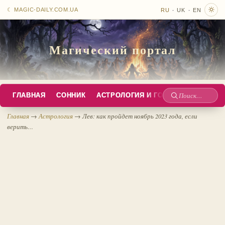
·
·
☾ MAGIC-DAILY.COM.UA
RU
UK
EN
Магический портал
ГЛАВНАЯ
СОННИК
АСТРОЛОГИЯ И ГОРОСКОПЫ
РУС
Поиск
по
Главная
→
Астрология
→
Лев: как пройдет ноябрь 2023 года, если
верить…
сайту