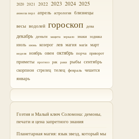
2023
2024
2025
2022
2021
2020
близнецы
апрель
астрология
анжела перл
гороскоп
водолей
весы
дева
декабрь
деньги
знаки
зодиака
зеркало
защита
лев
июль
магия
март
козерог
магія
июнь
октябрь
овен
ноябрь
порча
приворот
неделя
приметы
рыбы
сентябрь
прогноз
рак
раки
скорпион
стрелец
телец
чешется
февраль
январь
Гоэтия и Малый ключ Соломона: демоны,
печати и цена запретного знания
Планетарная магия: язык звезд, который мы