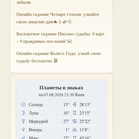
забыли
Онлайн-гадание Четыре стихии: узнайте
свою энергию дня🔥💧🌿💨
Бесплатное гадание Письмо судьбы: 9 карт
– 9 правдивых посланий ✉️
Онлайн-гадание Колесо Года: узнай свою
судьбу бесплатно 🎡
Планеты в знаках
на 07.08.2026 23:30 Киев
Солнце
15°
28'13"
Луна
10°
23'15"
Меркурий
27°
25'22"
Венера
1°
11'8"
Марс
27°
45'16"