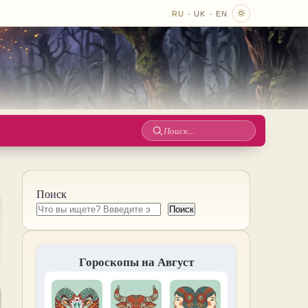
·
·
RU
UK
EN
Поиск
по
сайту
Поиск
Поиск
Гороскопы на Август