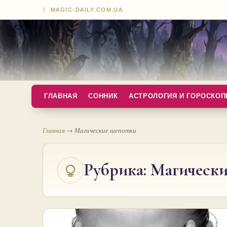
☾ MAGIC-DAILY.COM.UA
ГЛАВНАЯ
СОННИК
АСТРОЛОГИЯ И ГОРОСКО
Главная
→
Магические шепотки
Рубрика:
Магически