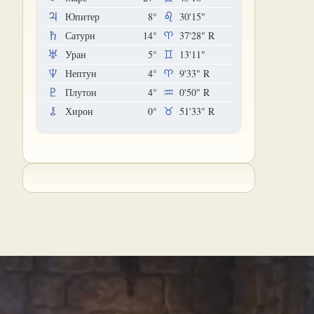
Юпитер
8°
30'15"
Сатурн
14°
37'28"
R
Уран
5°
13'11"
Нептун
4°
9'33"
R
Плутон
4°
0'50"
R
Хирон
0°
51'33"
R