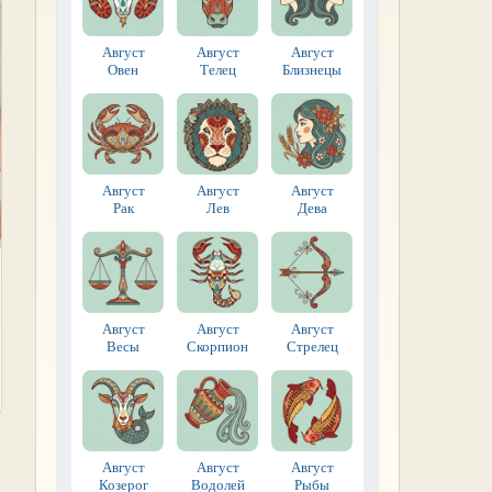
Август
Август
Август
Овен
Телец
Близнецы
Август
Август
Август
Рак
Лев
Дева
Август
Август
Август
Весы
Скорпион
Стрелец
Август
Август
Август
Козерог
Водолей
Рыбы