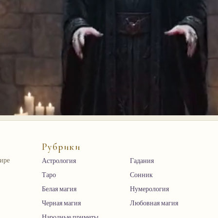
Рубрики
мире
Астрология
Гадания
Таро
Сонник
Белая магия
Нумерология
Черная магия
Любовная магия
Народные приметы