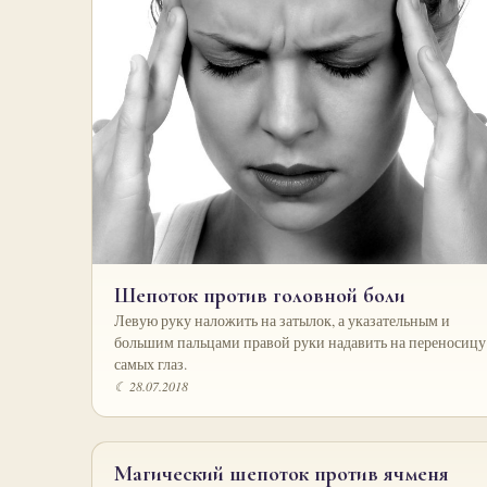
Шепоток против головной боли
Левую руку наложить на затылок, а указательным и
большим пальцами правой руки надавить на переносицу
самых глаз.
☾ 28.07.2018
Магический шепоток против ячменя