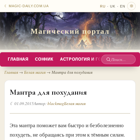
·
·
☾ MAGIC-DAILY.COM.UA
RU
UK
EN
Магический портал
ГЛАВНАЯ
СОННИК
АСТРОЛОГИЯ И ГОРОСКОПЫ
РУС
Поиск
по
Главная
→
Белая магия
→
Мантра для похудания
сайту
Мантра для похудания
☾ 01.09.2015
Автор:
blackmag
Белая магия
Эта мантра поможет вам быстро и безболезненно
похудеть, не обращаясь при этом к тёмным силам.