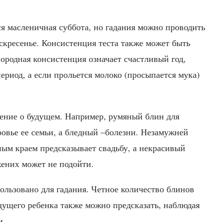
я масленичная суббота, но гадания можно проводить
оскресенье. Консистенция теста также может быть
ородная консистенция означает счастливый год,
риод, а если прольется молоко (просыпается мука)
ение о будущем. Например, румяный блин для
овье ее семьи, а бледный –болезни. Незамужней
м краем предсказывает свадьбу, а некрасивый
жених может не подойти.
ользовано для гадания. Четное количество блинов
удущего ребенка также можно предсказать, наблюдая
и.