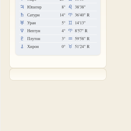
Юпитер
8°
38'38"
Сатурн
14°
36'40"
R
Уран
5°
14'13"
Нептун
4°
8'57"
R
Плутон
3°
59'58"
R
Хирон
0°
51'24"
R