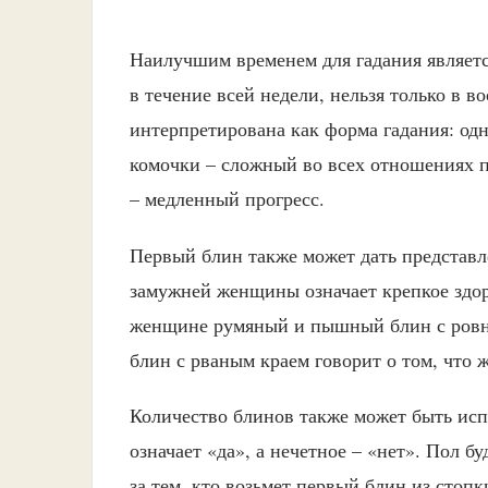
Наилучшим временем для гадания являетс
в течение всей недели, нельзя только в в
интерпретирована как форма гадания: одн
комочки – сложный во всех отношениях пе
– медленный прогресс.
Первый блин также может дать представл
замужней женщины означает крепкое здор
женщине румяный и пышный блин с ровны
блин с рваным краем говорит о том, что 
Количество блинов также может быть исп
означает «да», а нечетное – «нет». Пол б
за тем, кто возьмет первый блин из стопк