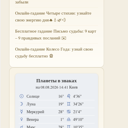
забыли
Онлайн-гадание Четыре стихии: узнайте
свою энергию дня🔥💧🌿💨
Бесплатное гадание Письмо судьбы: 9 карт
– 9 правдивых посланий ✉️
Онлайн-гадание Колесо Года: узнай свою
судьбу бесплатно 🎡
Планеты в знаках
на 08.08.2026 14:41 Киев
Солнце
16°
4'36"
Луна
19°
34'26"
Меркурий
28°
21'4"
Венера
1°
49'10"
Марс
28°
10'35"