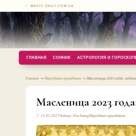
☾ MAGIC-DAILY.COM.UA
ГЛАВНАЯ
СОННИК
АСТРОЛОГИЯ И ГОРОСКО
Главная
→
Народные праздники
→
Масленица 2023 года: гадан
Масленица 2023 года
☾ 12.02.2023
Автор:
blackmag
Народные праздники