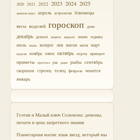
2023
2024
2025
2022
2021
2020
близнецы
апрель
астрология
анжела перл
гороскоп
водолей
весы
дева
декабрь
деньги
знаки
зодиака
зеркало
защита
лев
июль
магия
март
козерог
магія
июнь
октябрь
овен
ноябрь
порча
приворот
неделя
приметы
рыбы
сентябрь
прогноз
рак
раки
скорпион
стрелец
телец
чешется
февраль
январь
Гоэтия и Малый ключ Соломона: демоны,
печати и цена запретного знания
Планетарная магия: язык звезд, который мы