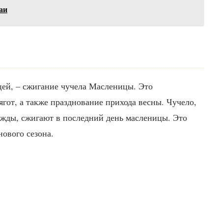
аи
цей, – сжигание чучела Масленицы. Это
ягот, а также празднование прихода весны. Чучело,
ежды, сжигают в последний день масленицы. Это
ового сезона.