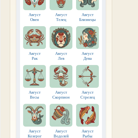
Август
Август
Август
Овен
Телец
Близнецы
Август
Август
Август
Рак
Лев
Дева
Август
Август
Август
Весы
Скорпион
Стрелец
Август
Август
Август
Козерог
Водолей
Рыбы