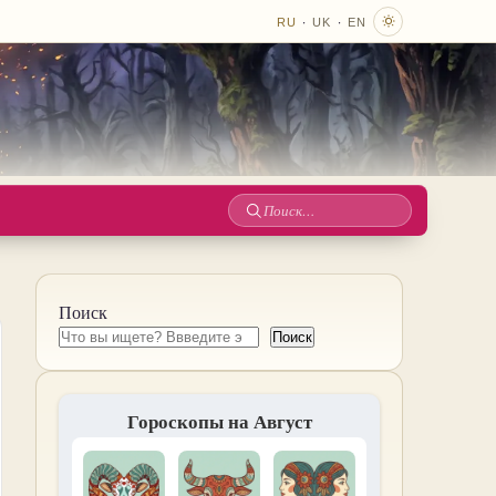
·
·
RU
UK
EN
Поиск
по
сайту
Поиск
Поиск
Гороскопы на Август