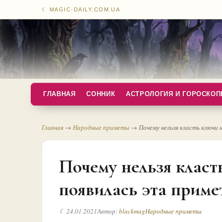
☾ MAGIC-DAILY.COM.UA
ГЛАВНАЯ
СОННИК
АСТРОЛОГИЯ И ГОРОСКО
Главная
→
Народные приметы
→
Почему нельзя класть ключи 
Почему нельзя класть
появилась эта примет
☾ 24.01.2021
Автор:
blackmag
Народные приметы