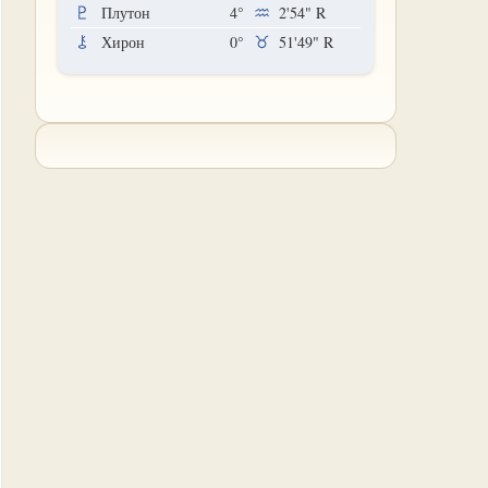
Плутон
4°
2'54"
R
Хирон
0°
51'49"
R