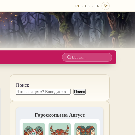
·
·
RU
UK
EN
Поиск
по
сайту
Поиск
Поиск
Гороскопы на Август