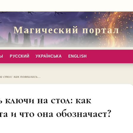
Магический портал
ПЫ
РУССКИЙ
УКРАЇНСЬКА
ENGLISH
на стол: как появилась…
 ключи на стол: как
а и что она обозначает?