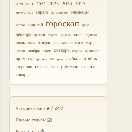
2023
2024
2025
2022
2021
2020
близнецы
апрель
астрология
анжела перл
гороскоп
водолей
весы
дева
декабрь
деньги
знаки
зодиака
зеркало
защита
лев
июль
магия
март
козерог
магія
июнь
октябрь
овен
ноябрь
порча
приворот
неделя
приметы
рыбы
сентябрь
прогноз
рак
раки
скорпион
стрелец
телец
чешется
февраль
январь
Четыре стихии 🔥💧🌿💨
Письмо судьбы ✉️
Колесо года 🎡