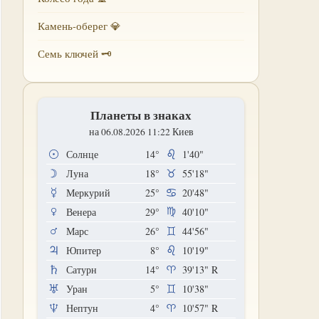
Камень-оберег 💎
Семь ключей 🗝
Планеты в знаках
на 06.08.2026 11:22 Киев
Солнце
14°
1'40"
Луна
18°
55'18"
Меркурий
25°
20'48"
Венера
29°
40'10"
Марс
26°
44'56"
Юпитер
8°
10'19"
Сатурн
14°
39'13"
R
Уран
5°
10'38"
Нептун
4°
10'57"
R