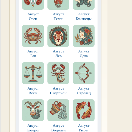
Август
Август
Август
Овен
Телец
Близнецы
Август
Август
Август
Рак
Лев
Дева
Август
Август
Август
Весы
Скорпион
Стрелец
Август
Август
Август
Козерог
Водолей
Рыбы