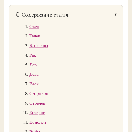
☾ Содержание статьи
Овен
Телец
Близнецы
Рак
Лев
Дева
Весы
Скорпион
Стрелец
Козерог
Водолей
Рыбы