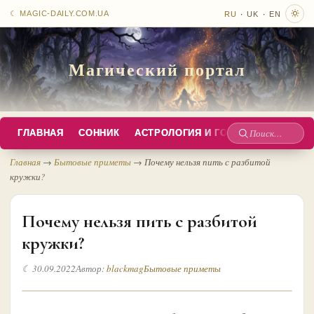
·
·
☾ MAGIC-DAILY.COM.UA
RU
UK
EN
Магический портал
ГЛАВНАЯ
СОННИК
АСТРОЛОГИЯ И ГОРОСКОПЫ
РУС
Поиск
по
Главная
→
Бытовые приметы
→
Почему нельзя пить с разбитой
кружки?
сайту
Почему нельзя пить с разбитой
кружки?
☾ 30.09.2022
Автор:
blackmag
Бытовые приметы