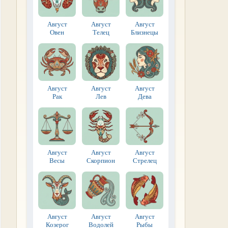
Август
Август
Август
Овен
Телец
Близнецы
Август
Август
Август
Рак
Лев
Дева
Август
Август
Август
Весы
Скорпион
Стрелец
Август
Август
Август
Козерог
Водолей
Рыбы