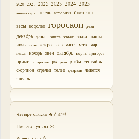
2023
2024
2025
2022
2021
2020
близнецы
апрель
астрология
анжела перл
гороскоп
водолей
весы
дева
декабрь
деньги
знаки
зодиака
зеркало
защита
лев
июль
магия
март
козерог
магія
июнь
октябрь
овен
ноябрь
порча
приворот
неделя
приметы
рыбы
сентябрь
прогноз
рак
раки
скорпион
стрелец
телец
чешется
февраль
январь
Четыре стихии 🔥💧🌿💨
Письмо судьбы ✉️
Колесо года 🎡