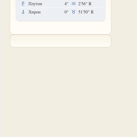
Плутон
4°
2'56"
R
Хирон
0°
51'50"
R