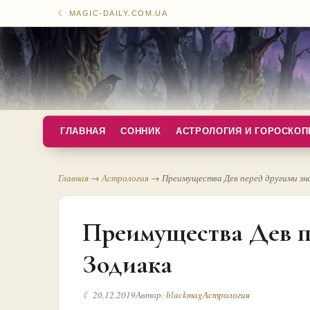
☾ MAGIC-DAILY.COM.UA
ГЛАВНАЯ
СОННИК
АСТРОЛОГИЯ И ГОРОСКО
Главная
→
Астрология
→
Преимущества Дев перед другими зн
Преимущества Дев п
Зодиака
☾ 20.12.2019
Автор:
blackmag
Астрология