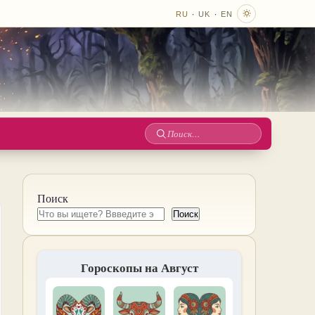
·
·
RU
UK
EN
Поиск
по
сайту
Поиск
Поиск
Гороскопы на Август