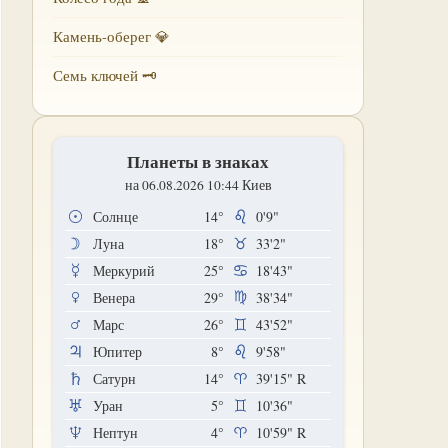
Камень-оберег 💎
Семь ключей 🗝
Планеты в знаках
на 06.08.2026 10:44 Киев
Солнце
14°
0'9"
Луна
18°
33'2"
Меркурий
25°
18'43"
Венера
29°
38'34"
Марс
26°
43'52"
Юпитер
8°
9'58"
Сатурн
14°
39'15"
R
Уран
5°
10'36"
Нептун
4°
10'59"
R