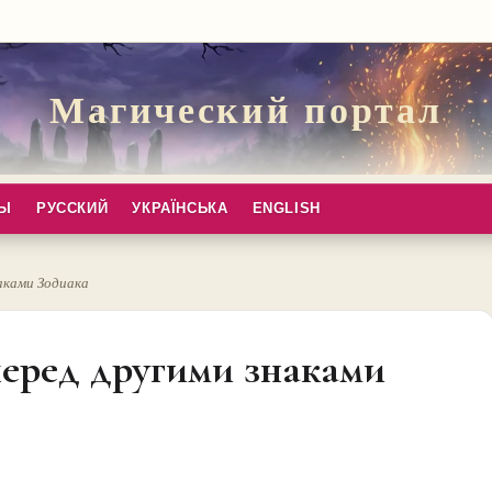
Магический портал
ПЫ
РУССКИЙ
УКРАЇНСЬКА
ENGLISH
аками Зодиака
еред другими знаками