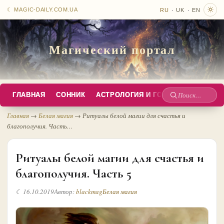
·
·
☾ MAGIC-DAILY.COM.UA
RU
UK
EN
Магический портал
ГЛАВНАЯ
СОННИК
АСТРОЛОГИЯ И ГОРОСКОПЫ
РУС
Поиск
по
Главная
→
Белая магия
→
Ритуалы белой магии для счастья и
благополучия. Часть…
сайту
Ритуалы белой магии для счастья и
благополучия. Часть 5
☾ 16.10.2019
Автор:
blackmag
Белая магия