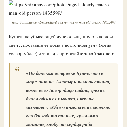
https://pixabay.com/photos/aged-elderly-macro-man-old-person-1835599/
Купите на убывающей луне освященную в церкви
свечу, поставьте ее дома в восточном углу (когда
свекор уйдет) и трижды прочитайте такой заговор:
«На далеком островке Буяне, что в
море-окияне, Алатырь-камень стоит,
возле него Богородица сидит, грехи с
душ людских смывает, ангелов
зазывает: «Ой вы ангелы еси светлые,
еси благодати полные, крыльями
машите, злобу от сердца раба