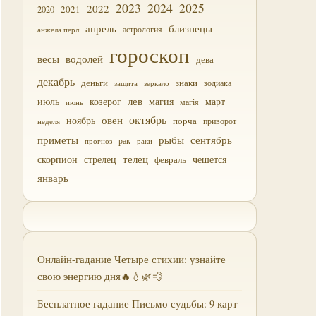
2023
2024
2025
2022
2021
2020
близнецы
апрель
астрология
анжела перл
гороскоп
водолей
весы
дева
декабрь
деньги
знаки
зодиака
зеркало
защита
лев
июль
магия
март
козерог
магія
июнь
октябрь
овен
ноябрь
порча
приворот
неделя
приметы
рыбы
сентябрь
прогноз
рак
раки
скорпион
стрелец
телец
чешется
февраль
январь
Онлайн-гадание Четыре стихии: узнайте
свою энергию дня🔥💧🌿💨
Бесплатное гадание Письмо судьбы: 9 карт