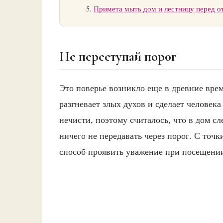
Примета мыть дом и лестницу перед о
Не переступай порог
Это поверье возникло еще в древние врем
разгневает злых духов и сделает человек
нечисти, поэтому считалось, что в дом сл
ничего не передавать через порог. С точк
способ проявить уважение при посещении