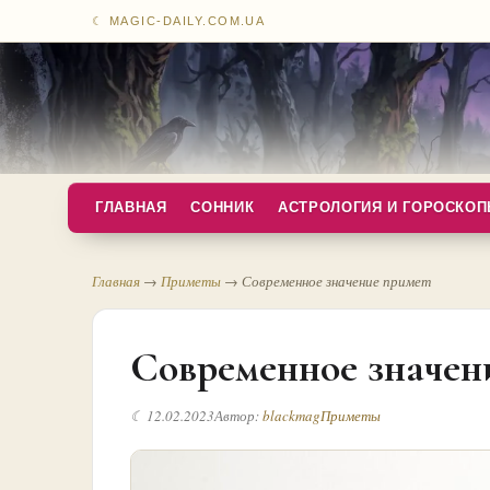
☾ MAGIC-DAILY.COM.UA
ГЛАВНАЯ
СОННИК
АСТРОЛОГИЯ И ГОРОСКО
Главная
→
Приметы
→
Современное значение примет
Современное значен
☾ 12.02.2023
Автор:
blackmag
Приметы