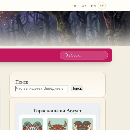
·
·
RU
UK
EN
Поиск
по
сайту
Поиск
Поиск
Гороскопы на Август