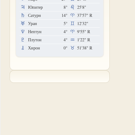
Юпитер
8°
25'8"
Сатурн
14°
37'57"
R
Уран
5°
12'32"
Нептун
4°
9'55"
R
Плутон
4°
1'22"
R
Хирон
0°
51'38"
R