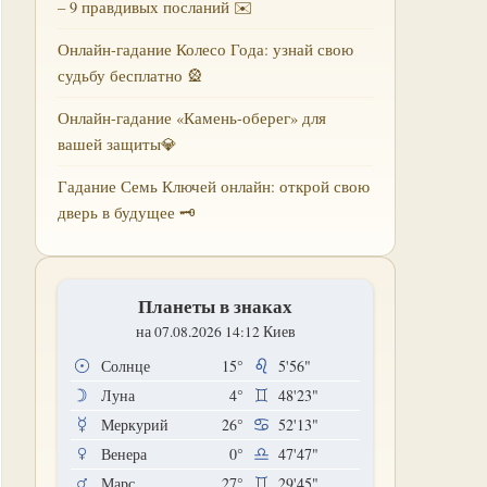
– 9 правдивых посланий ✉️
Онлайн-гадание Колесо Года: узнай свою
судьбу бесплатно 🎡
Онлайн-гадание «Камень-оберег» для
вашей защиты💎
Гадание Семь Ключей онлайн: открой свою
дверь в будущее 🗝
Планеты в знаках
на 07.08.2026 14:12 Киев
Солнце
15°
5'56"
Луна
4°
48'23"
Меркурий
26°
52'13"
Венера
0°
47'47"
Марс
27°
29'45"