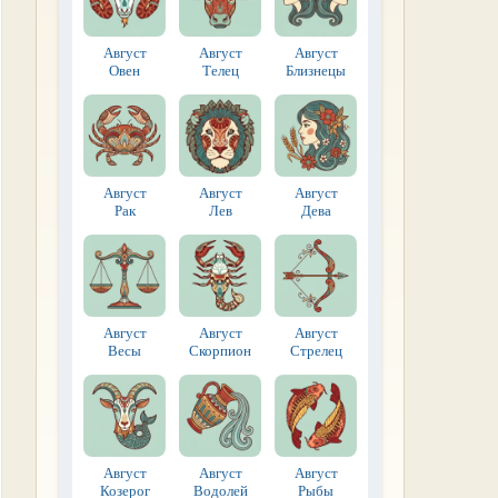
Август
Август
Август
Овен
Телец
Близнецы
Август
Август
Август
Рак
Лев
Дева
Август
Август
Август
Весы
Скорпион
Стрелец
Август
Август
Август
Козерог
Водолей
Рыбы