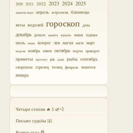
2023
2024
2025
2022
2021
2020
близнецы
апрель
астрология
анжела перл
гороскоп
водолей
весы
дева
декабрь
деньги
знаки
зодиака
зеркало
защита
лев
июль
магия
март
козерог
магія
июнь
октябрь
овен
ноябрь
порча
приворот
неделя
приметы
рыбы
сентябрь
прогноз
рак
раки
скорпион
стрелец
телец
чешется
февраль
январь
Четыре стихии 🔥💧🌿💨
Письмо судьбы ✉️
Колесо года 🎡