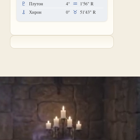
Плутон
4°
1'56"
R
Хирон
0°
51'43"
R