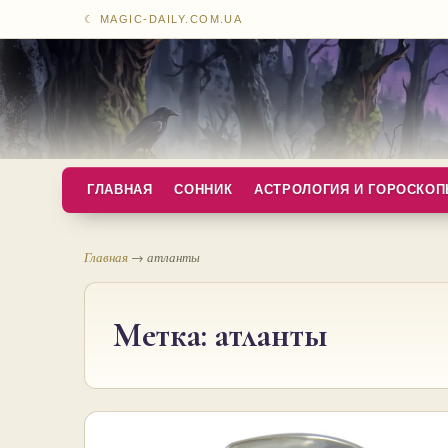
☾ MAGIC-DAILY.COM.UA
ГЛАВНАЯ
СОННИК
АСТРОЛОГИЯ И ГОРОСКО
Главная
→
атланты
Метка:
атланты