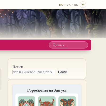
·
·
RU
UK
EN
Поиск
по
сайту
Поиск
Поиск
Гороскопы на Август