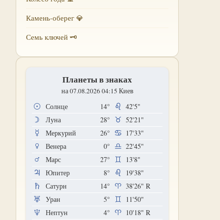
Камень-оберег 💎
Семь ключей 🗝
Планеты в знаках
на 07.08.2026 04:15 Киев
Солнце
14°
42'5"
Луна
28°
52'21"
Меркурий
26°
17'33"
Венера
0°
22'45"
Марс
27°
13'8"
Юпитер
8°
19'38"
Сатурн
14°
38'26"
R
Уран
5°
11'50"
Нептун
4°
10'18"
R