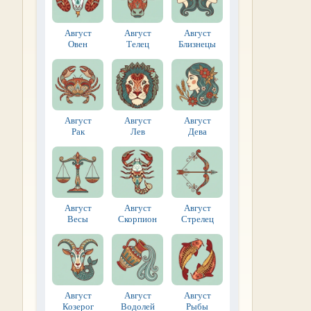
Август
Август
Август
Овен
Телец
Близнецы
Август
Август
Август
Рак
Лев
Дева
Август
Август
Август
Весы
Скорпион
Стрелец
Август
Август
Август
Козерог
Водолей
Рыбы