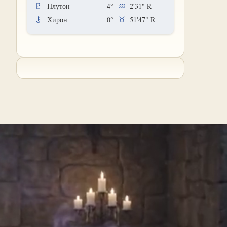
Плутон
4°
2'31"
R
Хирон
0°
51'47"
R