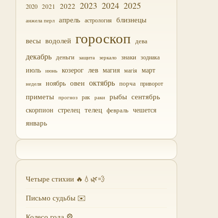
2023
2024
2025
2022
2021
2020
близнецы
апрель
астрология
анжела перл
гороскоп
водолей
весы
дева
декабрь
деньги
знаки
зодиака
зеркало
защита
лев
июль
магия
март
козерог
магія
июнь
октябрь
овен
ноябрь
порча
приворот
неделя
приметы
рыбы
сентябрь
прогноз
рак
раки
скорпион
стрелец
телец
чешется
февраль
январь
Четыре стихии 🔥💧🌿💨
Письмо судьбы ✉️
Колесо года 🎡