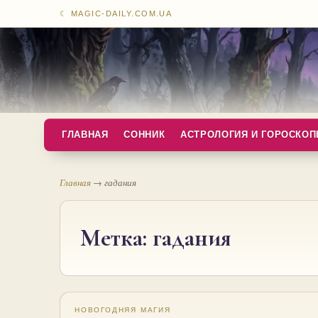
☾ MAGIC-DAILY.COM.UA
ГЛАВНАЯ
СОННИК
АСТРОЛОГИЯ И ГОРОСКО
Главная
→
гадания
Метка:
гадания
НОВОГОДНЯЯ МАГИЯ