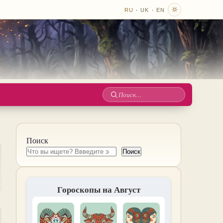
·
·
RU
UK
EN
Поиск
по
сайту
Поиск
Поиск
Гороскопы на Август