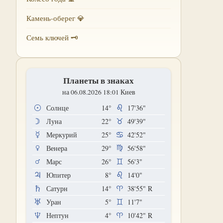
Камень-оберег 💎
Семь ключей 🗝
Планеты в знаках
на 06.08.2026 18:01 Киев
Солнце
14°
17'36"
Луна
22°
49'39"
Меркурий
25°
42'52"
Венера
29°
56'58"
Марс
26°
56'3"
Юпитер
8°
14'0"
Сатурн
14°
38'55"
R
Уран
5°
11'7"
Нептун
4°
10'42"
R