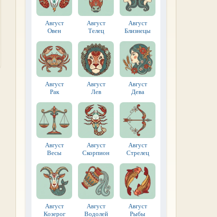
Август
Август
Август
Овен
Телец
Близнецы
Август
Август
Август
Рак
Лев
Дева
Август
Август
Август
Весы
Скорпион
Стрелец
Август
Август
Август
Козерог
Водолей
Рыбы