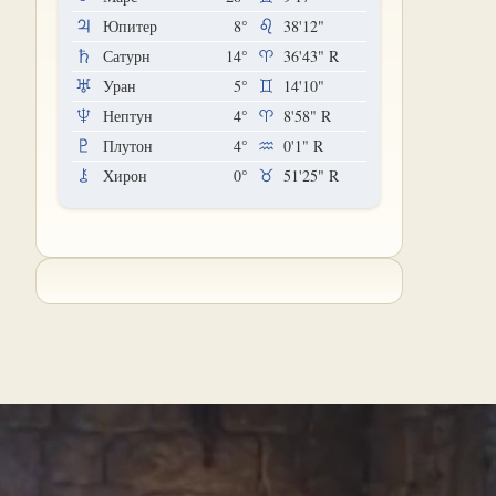
Юпитер
8°
38'12"
Сатурн
14°
36'43"
R
Уран
5°
14'10"
Нептун
4°
8'58"
R
Плутон
4°
0'1"
R
Хирон
0°
51'25"
R