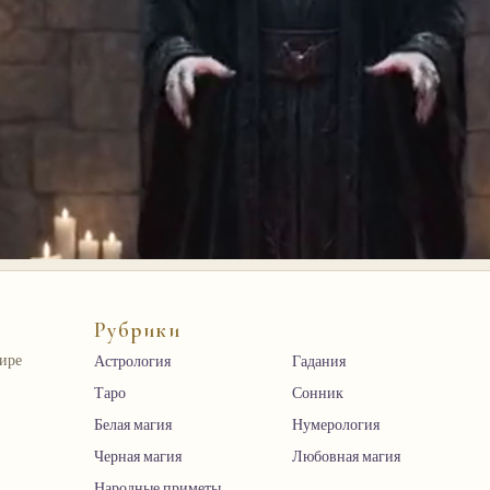
Рубрики
мире
Астрология
Гадания
Таро
Сонник
Белая магия
Нумерология
Черная магия
Любовная магия
Народные приметы