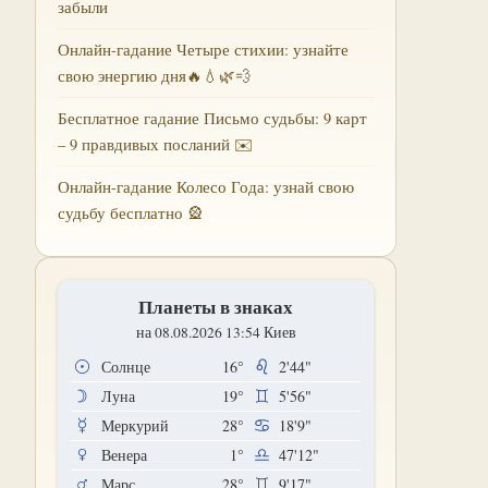
забыли
Онлайн-гадание Четыре стихии: узнайте
свою энергию дня🔥💧🌿💨
Бесплатное гадание Письмо судьбы: 9 карт
– 9 правдивых посланий ✉️
Онлайн-гадание Колесо Года: узнай свою
судьбу бесплатно 🎡
Планеты в знаках
на 08.08.2026 13:54 Киев
Солнце
16°
2'44"
Луна
19°
5'56"
Меркурий
28°
18'9"
Венера
1°
47'12"
Марс
28°
9'17"