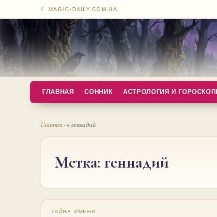
☾ MAGIC-DAILY.COM.UA
ГЛАВНАЯ
СОННИК
АСТРОЛОГИЯ И ГОРОСКО
Главная
→
геннадий
Метка:
геннадий
ТАЙНА ИМЕНИ