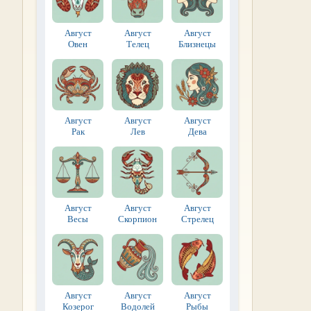
Август
Август
Август
Овен
Телец
Близнецы
Август
Август
Август
Рак
Лев
Дева
Август
Август
Август
Весы
Скорпион
Стрелец
Август
Август
Август
Козерог
Водолей
Рыбы