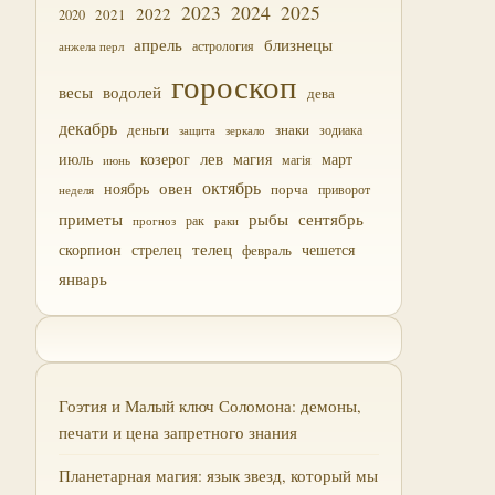
2023
2024
2025
2022
2021
2020
близнецы
апрель
астрология
анжела перл
гороскоп
водолей
весы
дева
декабрь
деньги
знаки
зодиака
зеркало
защита
лев
июль
магия
март
козерог
магія
июнь
октябрь
овен
ноябрь
порча
приворот
неделя
приметы
рыбы
сентябрь
прогноз
рак
раки
скорпион
стрелец
телец
чешется
февраль
январь
Гоэтия и Малый ключ Соломона: демоны,
печати и цена запретного знания
Планетарная магия: язык звезд, который мы