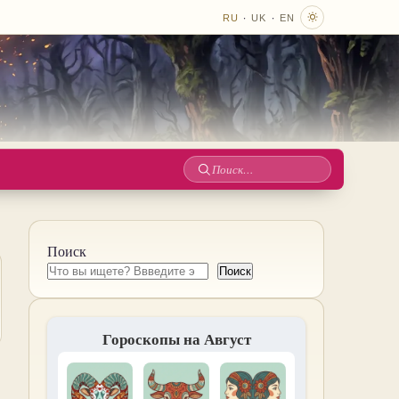
·
·
RU
UK
EN
Поиск
по
сайту
Поиск
Поиск
Гороскопы на Август