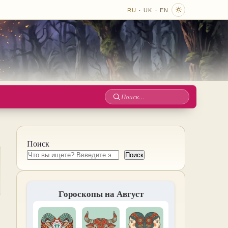
·
·
RU
UK
EN
Поиск
по
сайту
Поиск
Поиск
Гороскопы на Август