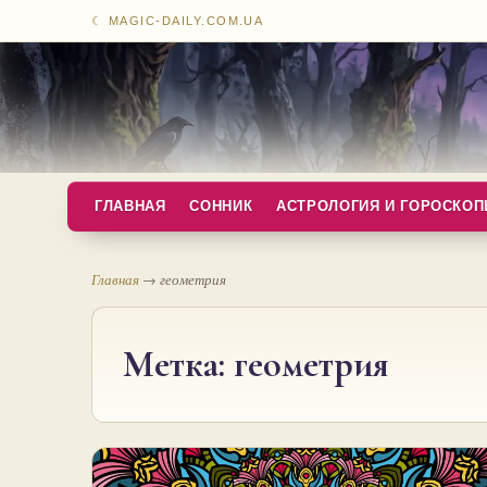
☾ MAGIC-DAILY.COM.UA
ГЛАВНАЯ
СОННИК
АСТРОЛОГИЯ И ГОРОСКО
Главная
→
геометрия
Метка:
геометрия