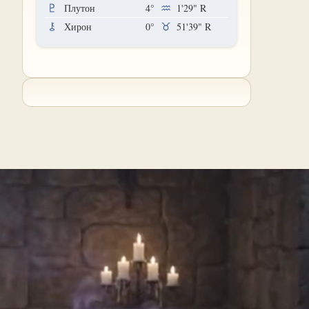
Плутон
4°
1'29"
R
Хирон
0°
51'39"
R