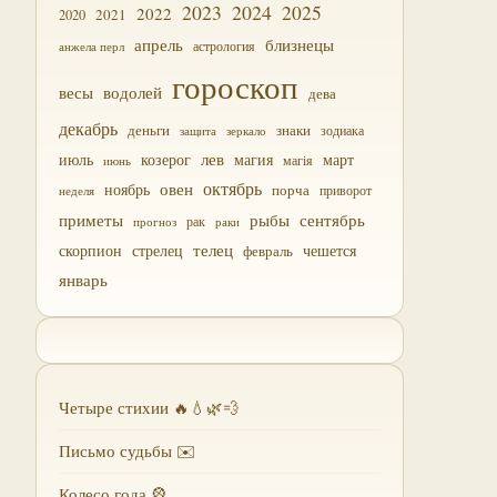
2023
2024
2025
2022
2021
2020
близнецы
апрель
астрология
анжела перл
гороскоп
водолей
весы
дева
декабрь
деньги
знаки
зодиака
зеркало
защита
лев
июль
магия
март
козерог
магія
июнь
октябрь
овен
ноябрь
порча
приворот
неделя
приметы
рыбы
сентябрь
прогноз
рак
раки
скорпион
стрелец
телец
чешется
февраль
январь
Четыре стихии 🔥💧🌿💨
Письмо судьбы ✉️
Колесо года 🎡