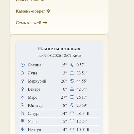
Камень-оберег 💎
Семь ключей 🗝
Планеты в знаках
на 07.08.2026 12:07 Киев
Солнце
15°
0'57"
Луна
3°
33'51"
Меркурий
26°
44'55"
Венера
0°
42'34"
Марс
27°
26'17"
Юпитер
8°
23'59"
Сатурн
14°
38'3"
R
Уран
5°
12'24"
Нептун
4°
10'0"
R