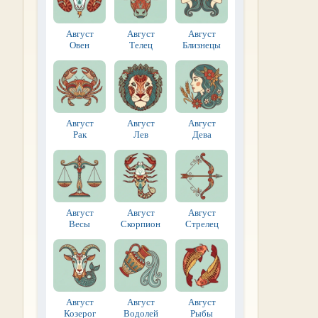
Август
Август
Август
Овен
Телец
Близнецы
Август
Август
Август
Рак
Лев
Дева
Август
Август
Август
Весы
Скорпион
Стрелец
Август
Август
Август
Козерог
Водолей
Рыбы