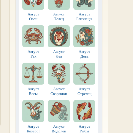
Август
Август
Август
Овен
Телец
Близнецы
Август
Август
Август
Рак
Лев
Дева
Август
Август
Август
Весы
Скорпион
Стрелец
Август
Август
Август
Козерог
Водолей
Рыбы