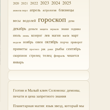
2023
2024
2025
2022
2021
2020
близнецы
апрель
астрология
анжела перл
гороскоп
водолей
весы
дева
декабрь
деньги
знаки
зодиака
зеркало
защита
лев
июль
магия
март
козерог
магія
июнь
октябрь
овен
ноябрь
порча
приворот
неделя
приметы
рыбы
сентябрь
прогноз
рак
раки
скорпион
стрелец
телец
чешется
февраль
январь
Гоэтия и Малый ключ Соломона: демоны,
печати и цена запретного знания
Планетарная магия: язык звезд, который мы