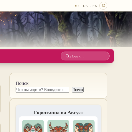
·
·
RU
UK
EN
Поиск
по
сайту
Поиск
Поиск
Гороскопы на Август