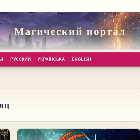
Магический портал
ПЫ
РУССКИЙ
УКРАЇНСЬКА
ENGLISH
яц