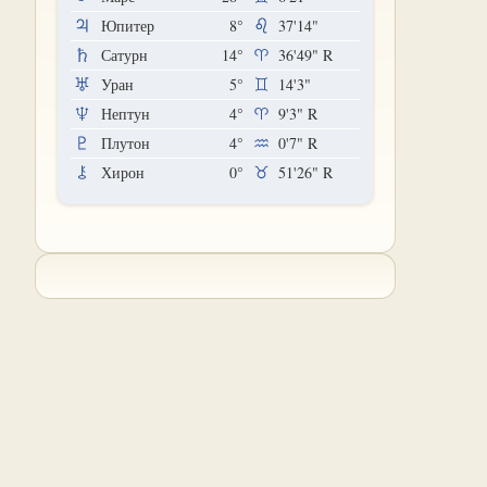
Юпитер
8°
37'14"
Сатурн
14°
36'49"
R
Уран
5°
14'3"
Нептун
4°
9'3"
R
Плутон
4°
0'7"
R
Хирон
0°
51'26"
R