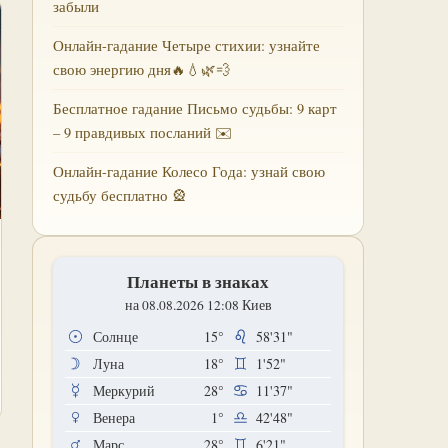
забыли
Онлайн-гадание Четыре стихии: узнайте
свою энергию дня🔥💧🌿💨
Бесплатное гадание Письмо судьбы: 9 карт
– 9 правдивых посланий ✉️
Онлайн-гадание Колесо Года: узнай свою
судьбу бесплатно 🎡
Планеты в знаках
на 08.08.2026 12:08 Киев
Солнце
15°
58'31"
Луна
18°
1'52"
Меркурий
28°
11'37"
Венера
1°
42'48"
Марс
28°
6'21"