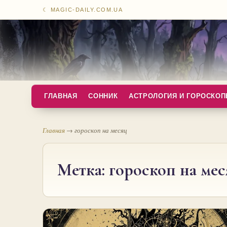
☾ MAGIC-DAILY.COM.UA
ГЛАВНАЯ
СОННИК
АСТРОЛОГИЯ И ГОРОСКО
Главная
→
гороскоп на месяц
Метка:
гороскоп на мес