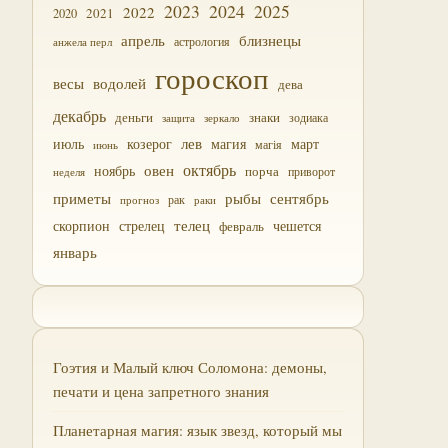
2023
2024
2025
2022
2021
2020
близнецы
апрель
астрология
анжела перл
гороскоп
водолей
весы
дева
декабрь
деньги
знаки
зодиака
зеркало
защита
лев
июль
магия
март
козерог
магія
июнь
октябрь
овен
ноябрь
порча
приворот
неделя
приметы
рыбы
сентябрь
прогноз
рак
раки
скорпион
стрелец
телец
чешется
февраль
январь
Гоэтия и Малый ключ Соломона: демоны,
печати и цена запретного знания
Планетарная магия: язык звезд, который мы