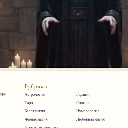
Рубрики
мире
Астрология
Гадания
Таро
Сонник
Белая магия
Нумерология
Черная магия
Любовная магия
Народные приметы