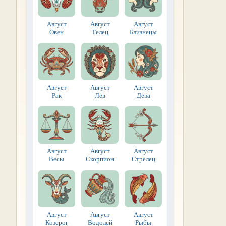
Август
Август
Август
Овен
Телец
Близнецы
Август
Август
Август
Рак
Лев
Дева
Август
Август
Август
Весы
Скорпион
Стрелец
Август
Август
Август
Козерог
Водолей
Рыбы