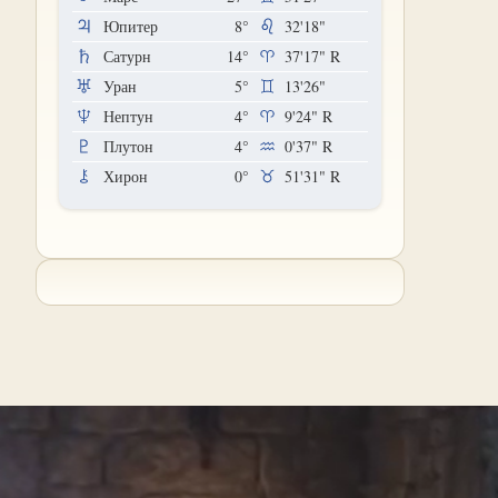
Юпитер
8°
32'18"
Сатурн
14°
37'17"
R
Уран
5°
13'26"
Нептун
4°
9'24"
R
Плутон
4°
0'37"
R
Хирон
0°
51'31"
R