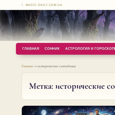
☾ MAGIC-DAILY.COM.UA
ГЛАВНАЯ
СОННИК
АСТРОЛОГИЯ И ГОРОСКО
Главная
→
исторические совпадения
Метка:
исторические с