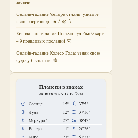
забыли
Онлайн-гадание Четыре стихии: узнайте
свою энергию дня🔥💧🌿💨
Бесплатное гадание Письмо судьбы: 9 карт
– 9 правдивых посланий ✉️
Онлайн-гадание Колесо Года: узнай свою
судьбу бесплатно 🎡
Планеты в знаках
на 08.08.2026 03:12 Киев
Солнце
15°
37'5"
Луна
12°
37'16"
Меркурий
27°
38'47"
Венера
1°
20'26"
Марс
27°
51'27"