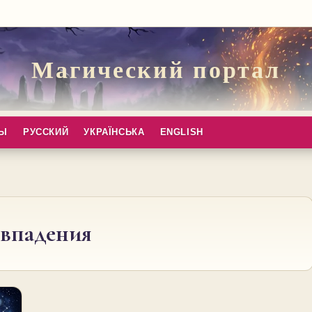
Магический портал
ПЫ
РУССКИЙ
УКРАЇНСЬКА
ENGLISH
овпадения