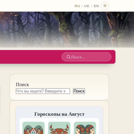
·
·
RU
UK
EN
Поиск
по
сайту
Поиск
Поиск
Гороскопы на Август