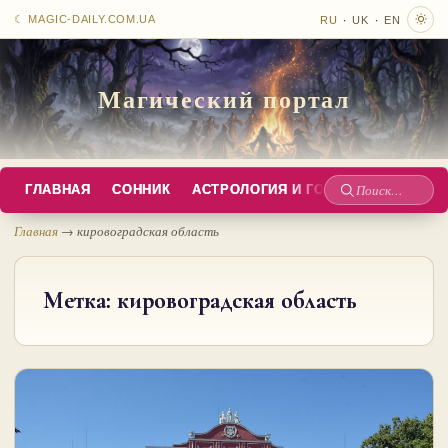
·
·
☾ MAGIC-DAILY.COM.UA
RU
UK
EN
Магический портал
ГЛАВНАЯ
СОННИК
АСТРОЛОГИЯ И ГОРОСКОПЫ
РУС
Поиск
по
Главная
→
кировоградская область
сайту
Метка:
кировоградская область