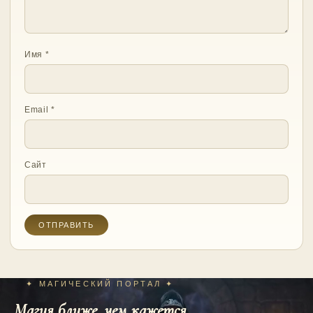
Имя
*
Email
*
Сайт
✦ МАГИЧЕСКИЙ ПОРТАЛ ✦
Магия ближе, чем кажется