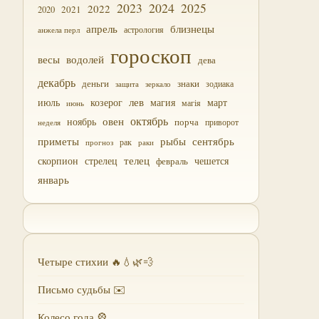
2023
2024
2025
2022
2021
2020
близнецы
апрель
астрология
анжела перл
гороскоп
водолей
весы
дева
декабрь
деньги
знаки
зодиака
зеркало
защита
лев
июль
магия
март
козерог
магія
июнь
октябрь
овен
ноябрь
порча
приворот
неделя
приметы
рыбы
сентябрь
прогноз
рак
раки
скорпион
стрелец
телец
чешется
февраль
январь
Четыре стихии 🔥💧🌿💨
Письмо судьбы ✉️
Колесо года 🎡