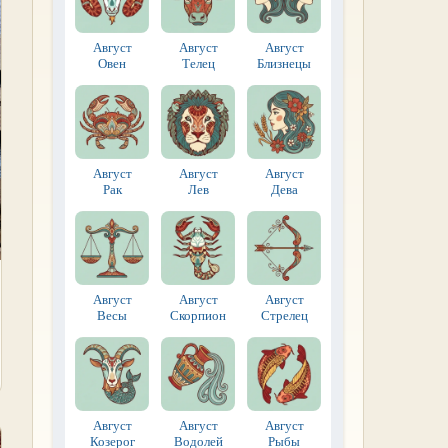
Август
Август
Август
Овен
Телец
Близнецы
Август
Август
Август
Рак
Лев
Дева
Август
Август
Август
Весы
Скорпион
Стрелец
Август
Август
Август
Козерог
Водолей
Рыбы