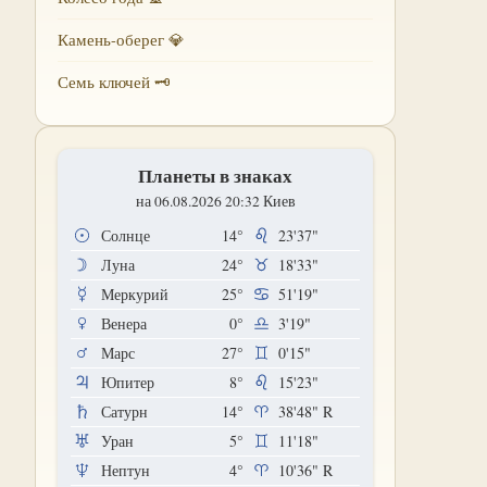
Камень-оберег 💎
Семь ключей 🗝
Планеты в знаках
на 06.08.2026 20:32 Киев
Солнце
14°
23'37"
Луна
24°
18'33"
Меркурий
25°
51'19"
Венера
0°
3'19"
Марс
27°
0'15"
Юпитер
8°
15'23"
Сатурн
14°
38'48"
R
Уран
5°
11'18"
Нептун
4°
10'36"
R