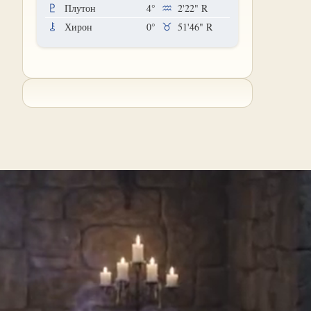
Плутон
4°
2'22"
R
Хирон
0°
51'46"
R