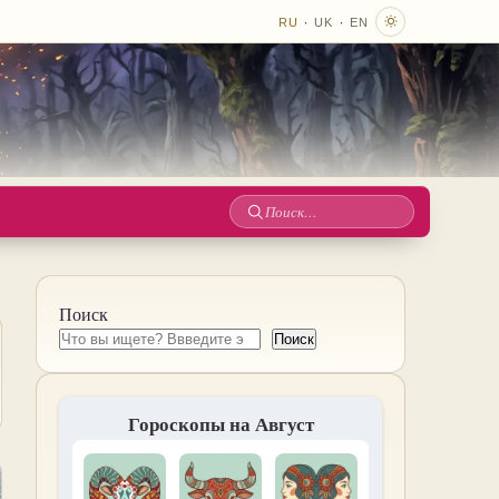
·
·
RU
UK
EN
Поиск
по
сайту
Поиск
Поиск
Гороскопы на Август