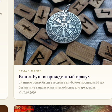
?
но
БЕЛАЯ МАГИЯ
Книга Рун: возрожденный оракул
Знания о рунах были утеряны в глубоком прошлом. И так
бы мы и не узнали о магической силе футарка, если…
☾ 15.09.2020