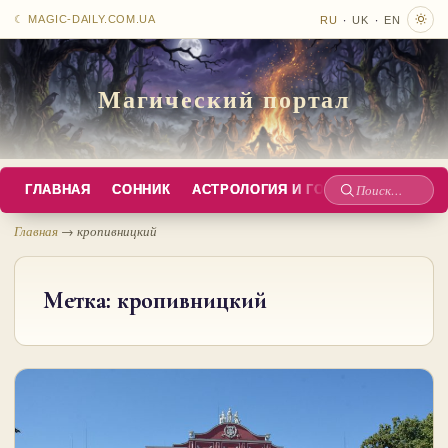
·
·
☾ MAGIC-DAILY.COM.UA
RU
UK
EN
Магический портал
ГЛАВНАЯ
СОННИК
АСТРОЛОГИЯ И ГОРОСКОПЫ
РУС
Поиск
по
Главная
→
кропивницкий
сайту
Метка:
кропивницкий