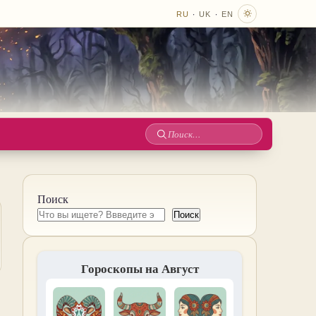
·
·
RU
UK
EN
Поиск
по
сайту
Поиск
Поиск
Гороскопы на Август