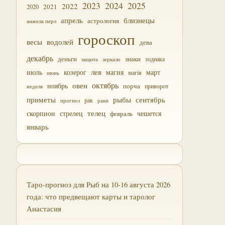
2023
2024
2025
2022
2021
2020
близнецы
апрель
астрология
анжела перл
гороскоп
водолей
весы
дева
декабрь
деньги
знаки
зодиака
зеркало
защита
лев
июль
магия
март
козерог
магія
июнь
октябрь
овен
ноябрь
порча
приворот
неделя
приметы
рыбы
сентябрь
прогноз
рак
раки
скорпион
стрелец
телец
чешется
февраль
январь
Таро-прогноз для Рыб на 10-16 августа 2026
года: что предвещают карты и таролог
Анастасия