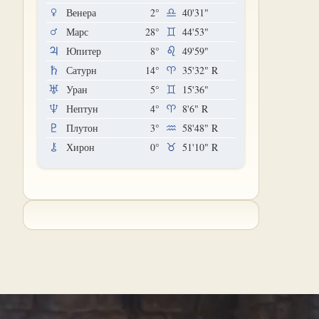
Венера
2°
40'31"
Марс
28°
44'53"
Юпитер
8°
49'59"
Сатурн
14°
35'32"
R
Уран
5°
15'36"
Нептун
4°
8'6"
R
Плутон
3°
58'48"
R
Хирон
0°
51'10"
R