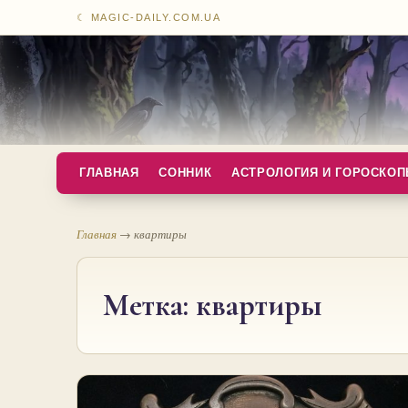
☾ MAGIC-DAILY.COM.UA
ГЛАВНАЯ
СОННИК
АСТРОЛОГИЯ И ГОРОСКО
Главная
→
квартиры
Метка:
квартиры