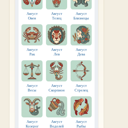
Август
Август
Август
Овен
Телец
Близнецы
Август
Август
Август
Рак
Лев
Дева
Август
Август
Август
Весы
Скорпион
Стрелец
Август
Август
Август
Козерог
Водолей
Рыбы