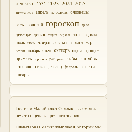
2023
2024
2025
2022
2021
2020
близнецы
апрель
астрология
анжела перл
гороскоп
водолей
весы
дева
декабрь
деньги
знаки
зодиака
зеркало
защита
лев
июль
магия
март
козерог
магія
июнь
октябрь
овен
ноябрь
порча
приворот
неделя
приметы
рыбы
сентябрь
прогноз
рак
раки
скорпион
стрелец
телец
чешется
февраль
январь
Гоэтия и Малый ключ Соломона: демоны,
печати и цена запретного знания
Планетарная магия: язык звезд, который мы