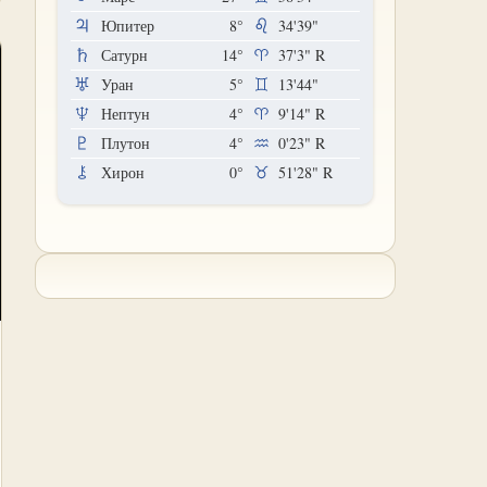
Юпитер
8°
34'39"
Сатурн
14°
37'3"
R
Уран
5°
13'44"
Нептун
4°
9'14"
R
Плутон
4°
0'23"
R
Хирон
0°
51'28"
R