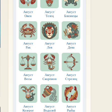
Август
Август
Август
Овен
Телец
Близнецы
Август
Август
Август
Рак
Лев
Дева
Август
Август
Август
Весы
Скорпион
Стрелец
Август
Август
Август
Козерог
Водолей
Рыбы