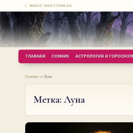
☾ MAGIC-DAILY.COM.UA
ГЛАВНАЯ
СОННИК
АСТРОЛОГИЯ И ГОРОСКО
Главная
→
Луна
Метка:
Луна