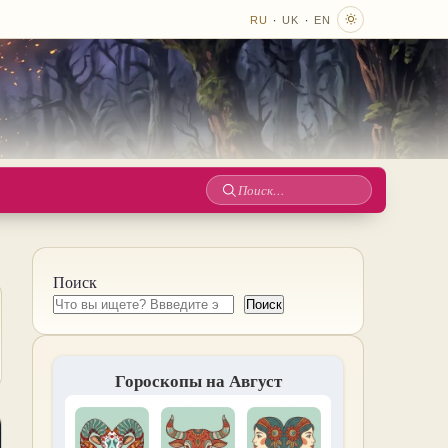
·
·
RU
UK
EN
Поиск
по
сайту
Поиск
Поиск
Гороскопы на Август