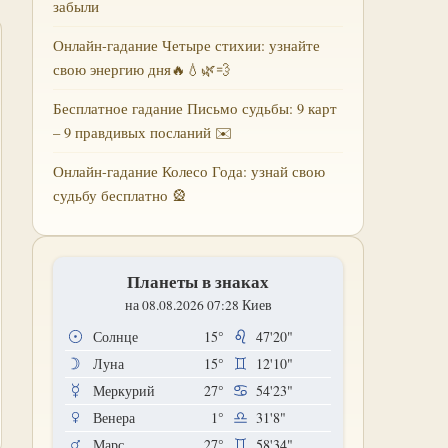
забыли
Онлайн-гадание Четыре стихии: узнайте
свою энергию дня🔥💧🌿💨
Бесплатное гадание Письмо судьбы: 9 карт
– 9 правдивых посланий ✉️
Онлайн-гадание Колесо Года: узнай свою
судьбу бесплатно 🎡
Планеты в знаках
на 08.08.2026 07:28 Киев
Солнце
15°
47'20"
Луна
15°
12'10"
Меркурий
27°
54'23"
Венера
1°
31'8"
Марс
27°
58'34"