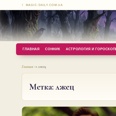
☾ MAGIC-DAILY.COM.UA
ГЛАВНАЯ
СОННИК
АСТРОЛОГИЯ И ГОРОСКО
Главная
→
лжец
Метка:
лжец