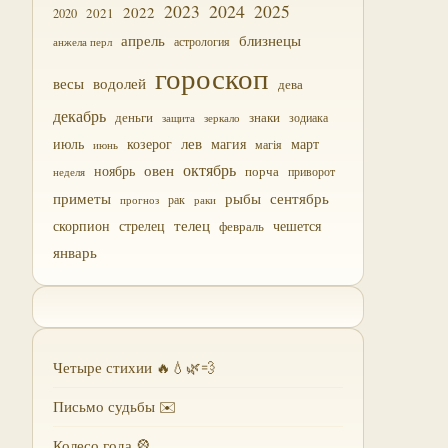
2023
2024
2025
2022
2021
2020
близнецы
апрель
астрология
анжела перл
гороскоп
водолей
весы
дева
декабрь
деньги
знаки
зодиака
зеркало
защита
лев
июль
магия
март
козерог
магія
июнь
октябрь
овен
ноябрь
порча
приворот
неделя
приметы
рыбы
сентябрь
прогноз
рак
раки
скорпион
стрелец
телец
чешется
февраль
январь
Четыре стихии 🔥💧🌿💨
Письмо судьбы ✉️
Колесо года 🎡