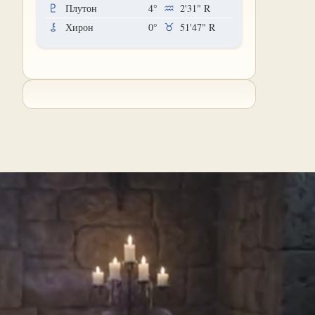
Плутон
4°
2'31"
R
Хирон
0°
51'47"
R