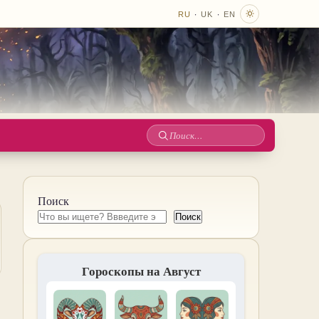
·
·
RU
UK
EN
Поиск
по
сайту
Поиск
Поиск
Гороскопы на Август