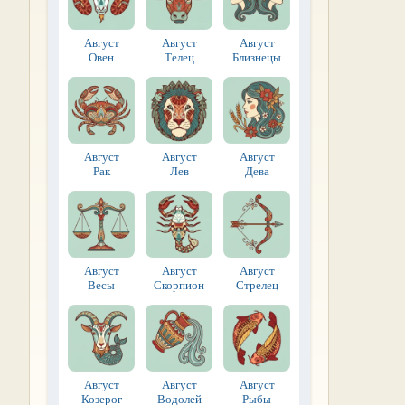
Август
Август
Август
Овен
Телец
Близнецы
Август
Август
Август
Рак
Лев
Дева
Август
Август
Август
Весы
Скорпион
Стрелец
Август
Август
Август
Козерог
Водолей
Рыбы