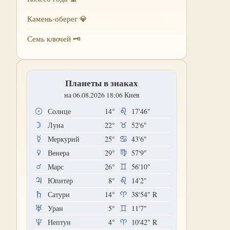
Камень-оберег 💎
Семь ключей 🗝
Планеты в знаках
на 06.08.2026 18:06 Киев
Солнце
14°
17'46"
Луна
22°
52'6"
Меркурий
25°
43'6"
Венера
29°
57'9"
Марс
26°
56'10"
Юпитер
8°
14'2"
Сатурн
14°
38'54"
R
Уран
5°
11'7"
Нептун
4°
10'42"
R