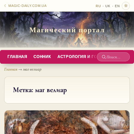
·
·
☾ MAGIC-DAILY.COM.UA
RU
UK
EN
Магический портал
ГЛАВНАЯ
СОННИК
АСТРОЛОГИЯ И ГОРОСКОПЫ
РУС
Поиск
по
Главная
→
маг велиар
сайту
Метка:
маг велиар