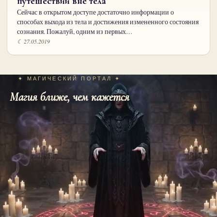
путешествий вне тела
Сейчас в открытом доступе достаточно информации о
способах выхода из тела и достижения измененного состояния
сознания. Пожалуй, одним из первых…
☾ 27.05.2019
✦ МАГИЧЕСКИЙ ПОРТАЛ ✦
Магия ближе, чем кажется