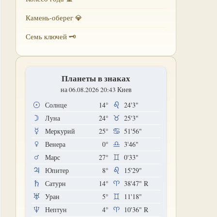
Камень-оберег 💎
Семь ключей 🗝
Планеты в знаках
на 06.08.2026 20:43 Киев
Солнце
14°
24'3"
Луна
24°
25'3"
Меркурий
25°
51'56"
Венера
0°
3'46"
Марс
27°
0'33"
Юпитер
8°
15'29"
Сатурн
14°
38'47"
R
Уран
5°
11'18"
Нептун
4°
10'36"
R