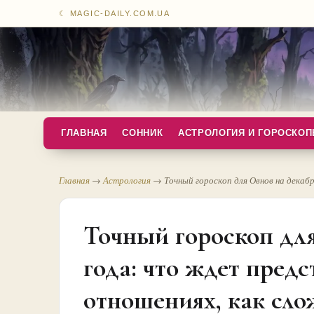
☾ MAGIC-DAILY.COM.UA
ГЛАВНАЯ
СОННИК
АСТРОЛОГИЯ И ГОРОСКО
Главная
→
Астрология
→
Точный гороскоп для Овнов на декабр
Точный гороскоп для
года: что ждет предс
отношениях, как сло