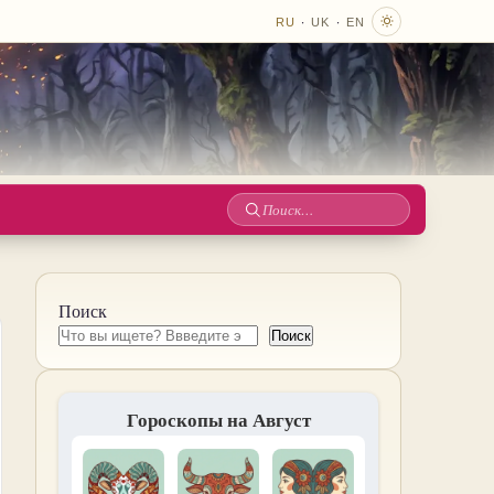
·
·
RU
UK
EN
Поиск
по
сайту
Поиск
Поиск
Гороскопы на Август