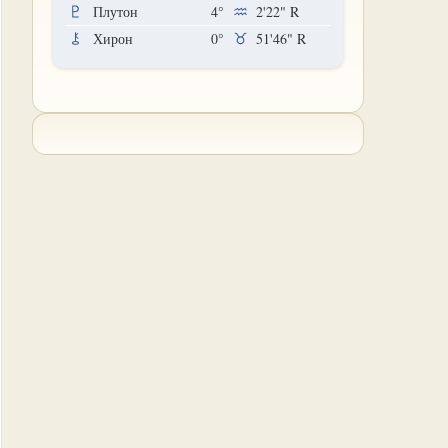
Плутон
4°
2'22"
R
Хирон
0°
51'46"
R