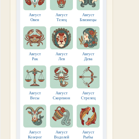
Август
Август
Август
Овен
Телец
Близнецы
Август
Август
Август
Рак
Лев
Дева
Август
Август
Август
Весы
Скорпион
Стрелец
Август
Август
Август
Козерог
Водолей
Рыбы