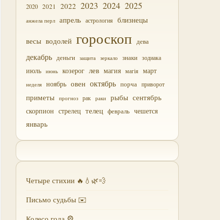
2023
2024
2025
2022
2021
2020
близнецы
апрель
астрология
анжела перл
гороскоп
водолей
весы
дева
декабрь
деньги
знаки
зодиака
зеркало
защита
лев
июль
магия
март
козерог
магія
июнь
октябрь
овен
ноябрь
порча
приворот
неделя
приметы
рыбы
сентябрь
прогноз
рак
раки
скорпион
стрелец
телец
чешется
февраль
январь
Четыре стихии 🔥💧🌿💨
Письмо судьбы ✉️
Колесо года 🎡