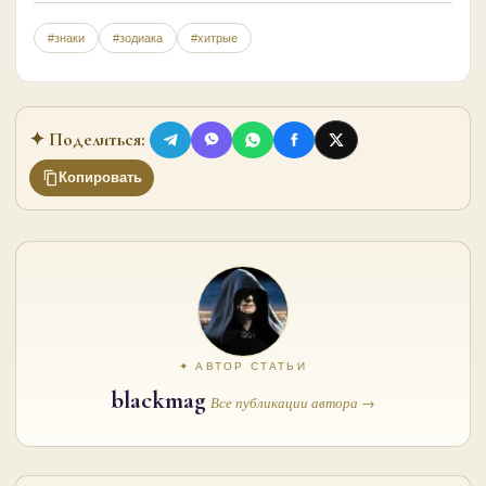
#знаки
#зодиака
#хитрые
✦ Поделиться:
Копировать
✦ АВТОР СТАТЬИ
blackmag
Все публикации автора →