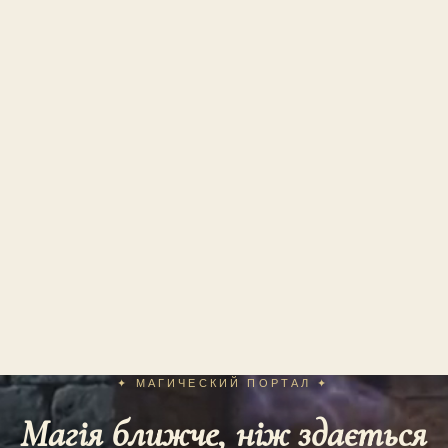
✦ МАГИЧЕСКИЙ ПОРТАЛ ✦
Магія ближче, ніж здається