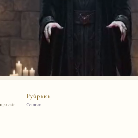
Рубрики
про світ
Сонник