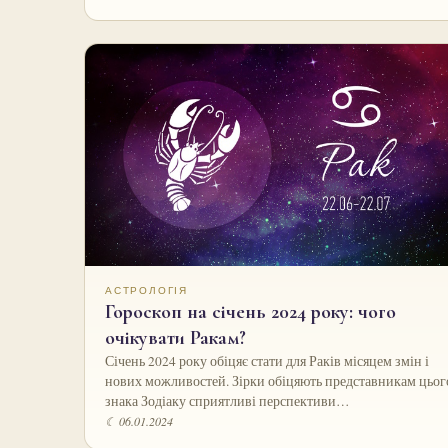
АСТРОЛОГІЯ
Гороскоп на січень 2024 року: чого
очікувати Ракам?
Січень 2024 року обіцяє стати для Раків місяцем змін і
нових можливостей. Зірки обіцяють представникам цьог
знака Зодіаку сприятливі перспективи…
☾ 06.01.2024