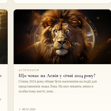
АСТРОЛОГІЯ
о
Що чекає на Левів у січні 2024 року?
Січень 2024 року обіцяє бути насиченим на події для
представників знака Лева. На них чекають зміни в
особистому житті, нові…
в
☾ 06.01.2024