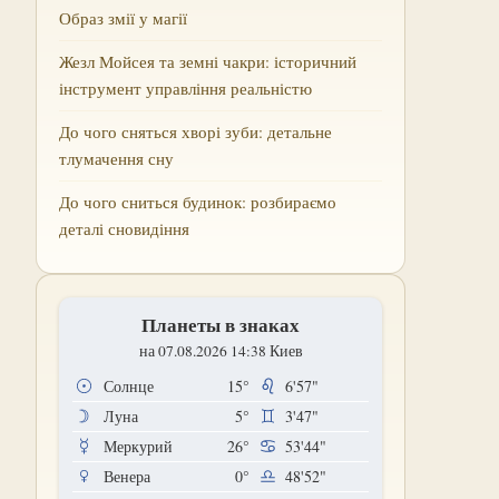
Образ змії у магії
Жезл Мойсея та земні чакри: історичний
інструмент управління реальністю
До чого сняться хворі зуби: детальне
тлумачення сну
До чого сниться будинок: розбираємо
деталі сновидіння
Планеты в знаках
на 07.08.2026 14:38 Киев
Солнце
15°
6'57"
Луна
5°
3'47"
Меркурий
26°
53'44"
Венера
0°
48'52"