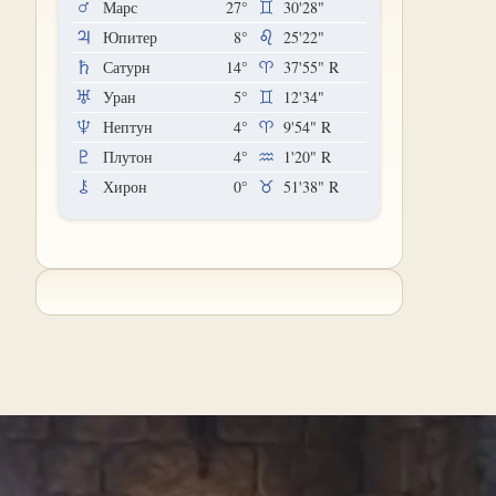
Марс
27°
30'28"
Юпитер
8°
25'22"
Сатурн
14°
37'55"
R
Уран
5°
12'34"
Нептун
4°
9'54"
R
Плутон
4°
1'20"
R
Хирон
0°
51'38"
R