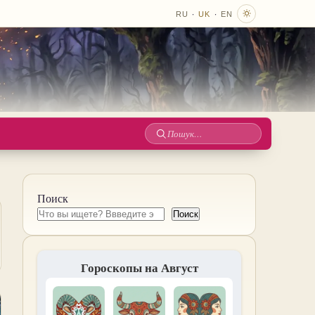
·
·
RU
UK
EN
Пошук
по
сайту
Поиск
Поиск
Гороскопы на Август