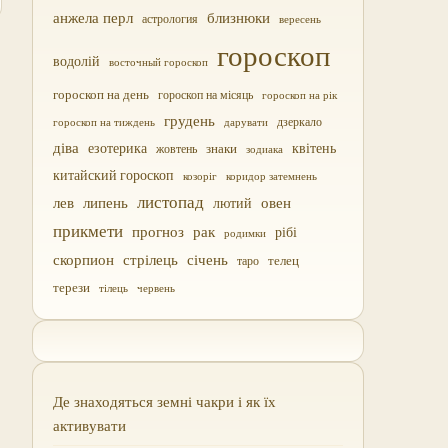
близнюки
анжела перл
астрология
вересень
гороскоп
водолій
восточный гороскоп
гороскоп на день
гороскоп на місяць
гороскоп на рік
грудень
дзеркало
дарувати
гороскоп на тиждень
діва
езотерика
квітень
жовтень
знаки
зодиака
китайский гороскоп
козоріг
коридор затемнень
листопад
лев
липень
овен
лютий
прикмети
прогноз
рак
рібі
родимки
скорпион
стрілець
січень
таро
телец
терези
тілець
червень
Де знаходяться земні чакри і як їх
активувати