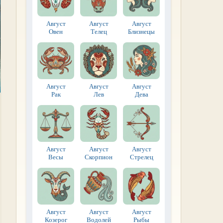
Август
Август
Август
Овен
Телец
Близнецы
Август
Август
Август
Рак
Лев
Дева
Август
Август
Август
Весы
Скорпион
Стрелец
Август
Август
Август
Козерог
Водолей
Рыбы