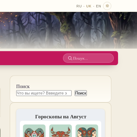
·
·
RU
UK
EN
Пошук
по
сайту
Поиск
Поиск
Гороскопы на Август