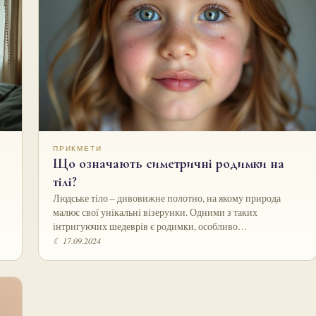
ПРИКМЕТИ
Що означають симетричні родимки на
тілі?
Людське тіло – дивовижне полотно, на якому природа
малює свої унікальні візерунки. Одними з таких
інтригуючих шедеврів є родимки, особливо…
☾ 17.09.2024