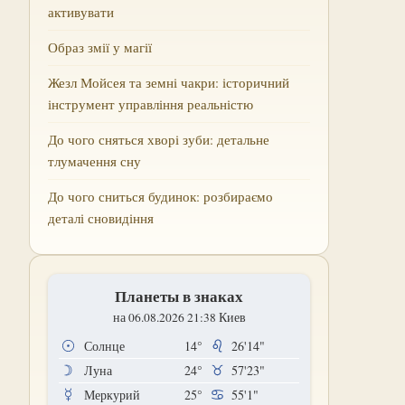
активувати
Образ змії у магії
Жезл Мойсея та земні чакри: історичний
інструмент управління реальністю
До чого сняться хворі зуби: детальне
тлумачення сну
До чого сниться будинок: розбираємо
деталі сновидіння
Планеты в знаках
на 06.08.2026 21:38 Киев
Солнце
14°
26'14"
Луна
24°
57'23"
Меркурий
25°
55'1"