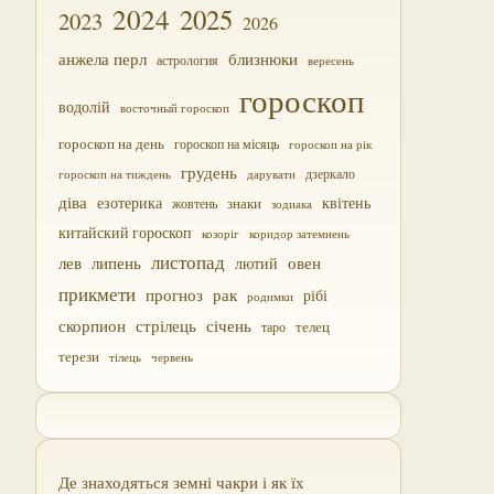
2024
2025
2023
2026
близнюки
анжела перл
астрология
вересень
гороскоп
водолій
восточный гороскоп
гороскоп на день
гороскоп на місяць
гороскоп на рік
грудень
дзеркало
дарувати
гороскоп на тиждень
діва
езотерика
квітень
жовтень
знаки
зодиака
китайский гороскоп
козоріг
коридор затемнень
листопад
лев
липень
овен
лютий
прикмети
прогноз
рак
рібі
родимки
скорпион
стрілець
січень
таро
телец
терези
тілець
червень
Де знаходяться земні чакри і як їх