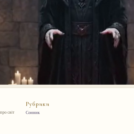
Рубрики
про світ
Сонник