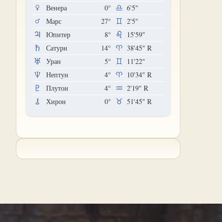
Венера
0°
6'5"
Марс
27°
2'5"
Юпитер
8°
15'59"
Сатурн
14°
38'45"
R
Уран
5°
11'22"
Нептун
4°
10'34"
R
Плутон
4°
2'19"
R
Хирон
0°
51'45"
R