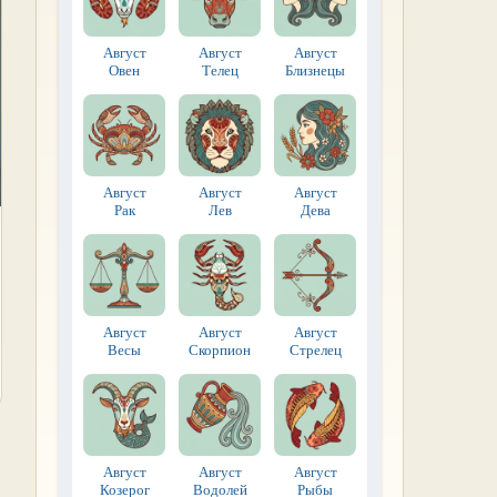
Август
Август
Август
Овен
Телец
Близнецы
Август
Август
Август
Рак
Лев
Дева
Август
Август
Август
Весы
Скорпион
Стрелец
Август
Август
Август
Козерог
Водолей
Рыбы