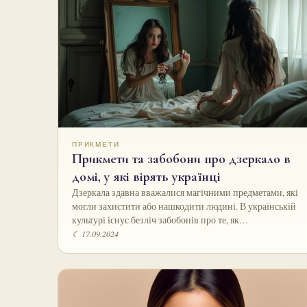
ПРИКМЕТИ
Прикмети та забобони про дзеркало в
домі, у які вірять українці
Дзеркала здавна вважалися магічними предметами, які
могли захистити або нашкодити людині. В українській
культурі існує безліч забобонів про те, як…
☾ 17.09.2024