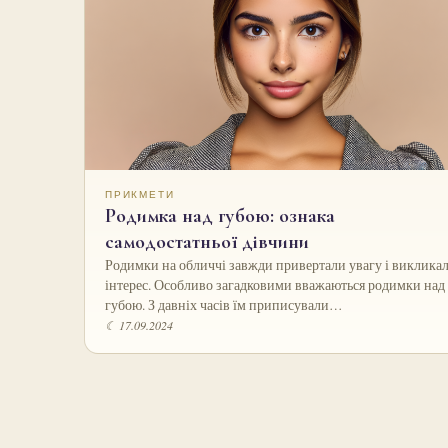
ПРИКМЕТИ
Родимка над губою: ознака
самодостатньої дівчини
Родимки на обличчі завжди привертали увагу і виклика
інтерес. Особливо загадковими вважаються родимки над
губою. З давніх часів їм приписували…
☾ 17.09.2024