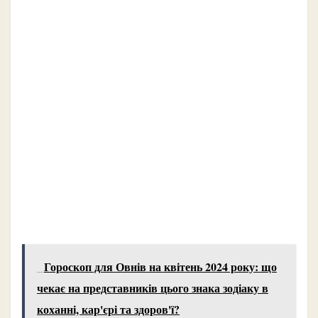
Гороскоп для Овнів на квітень 2024 року: що
чекає на представників цього знака зодіаку в
коханні, кар'єрі та здоров'ї?